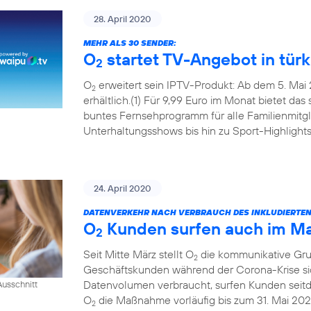
28. April 2020
MEHR ALS 30 SENDER:
O
startet TV-Angebot in tür
2
O
erweitert sein IPTV-Produkt: Ab dem 5. Mai 
2
erhältlich.(1) Für 9,99 Euro im Monat bietet das
buntes Fernsehprogramm für alle Familienmitgl
Unterhaltungsshows bis hin zu Sport-Highlights
24. April 2020
DATENVERKEHR NACH VERBRAUCH DES INKLUDIERTE
O
Kunden surfen auch im Mai
2
Seit Mitte März stellt O
die kommunikative Grun
2
Geschäftskunden während der Corona-Krise sic
Datenvolumen verbraucht, surfen Kunden seitde
usschnitt
O
die Maßnahme vorläufig bis zum 31. Mai 202
2