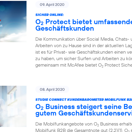
09. April 2020
SICHER ONLINE:
O
Protect bietet umfassende
2
Geschäftskunden
Die Kommunikation über Social Media, Chats- 
Arbeiten von zu Hause sind in der aktuellen L
ist es für Privat- wie Geschäftskunden einen 
zu haben, um sicher Surfen und Arbeiten zu k
gemeinsam mit McAfee bietet O
Protect Sicher
2
08. April 2020
STUDIE CONNECT KUNDENBAROMETER MOBILFUNK B2B
O
Business steigert seine Be
2
gutem Geschäftskundenserv
Die Mobilfunkangebote von O
Business erhal
2
Mobilfunk B2B die Gesamtnote gut (2,2)(1). O
s
2