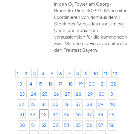
in den O
Tower am Georg-
2
Brauchle-Ring. 30 BRK-Mitarbeiter
koordinieren von dort aus dem 1.
Stock des Gebäudes rund um die
Uhr in drei Schichten
voraussichtlich für die kommenden
zwei Monate die Einsatzarbeiten für
den Freistaat Bayern.
1
2
3
4
5
6
7
8
9
10
11
12
13
14
15
16
17
18
19
20
21
22
23
24
25
26
27
28
29
30
31
32
33
34
35
36
37
38
39
40
41
42
43
44
45
46
47
48
49
50
51
52
53
54
55
56
57
58