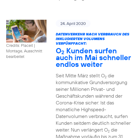
24. April 2020
DATENVERKEHR NACH VERBRAUCH DES
INKLUDIERTEN VOLUMENS
VERFÜNFFACHT:
Credits: Placeit
|
O
Kunden surfen
Montage, Ausschnitt
2
auch im Mai schneller
bearbeitet
endlos weiter
Seit Mitte März stellt O
die
2
kommunikative Grundversorgung
seiner Millionen Privat- und
Geschäftskunden während der
Corona-Krise sicher: Ist das
monatliche Highspeed-
Datenvolumen verbraucht, surfen
Kunden seitdem deutlich schneller
weiter. Nun verlängert O
die
2
Maßnahme vorläufig bis zum 31.