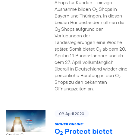
Shops für Kunden – einzige
Ausnahme bilden O
Shops in
2
Bayern und Thüringen. In diesen
beiden Bundesländern öffnen die
O
Shops aufgrund der
2
Verfügungen der
Landesregierungen eine Woche
später. Somit bietet O
ab dem 20.
2
April in 14 Bundesländern und ab
dem 27. April vollumfänglich
überall in Deutschland wieder eine
persönliche Beratung in den O
2
Shops zu den bekannten
Öffnungszeiten an.
09. April 2020
SICHER ONLINE:
O
Protect bietet
2
Credits: O