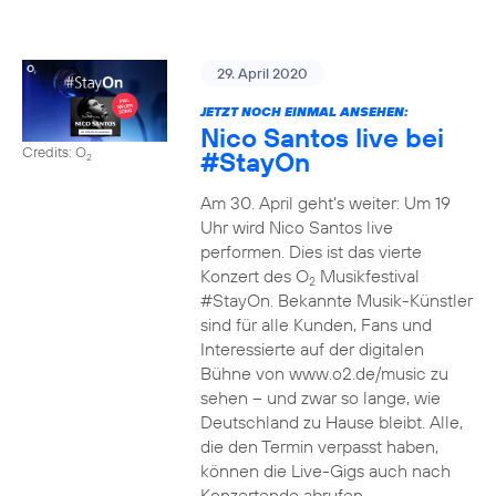
29. April 2020
JETZT NOCH EINMAL ANSEHEN:
Nico Santos live bei
Credits: O
#StayOn
2
Am 30. April geht’s weiter: Um 19
Uhr wird Nico Santos live
performen. Dies ist das vierte
Konzert des O
Musikfestival
2
#StayOn. Bekannte Musik-Künstler
sind für alle Kunden, Fans und
Interessierte auf der digitalen
Bühne von www.o2.de/music zu
sehen – und zwar so lange, wie
Deutschland zu Hause bleibt. Alle,
die den Termin verpasst haben,
können die Live-Gigs auch nach
Konzertende abrufen.