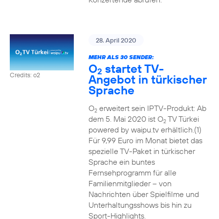
28. April 2020
MEHR ALS 30 SENDER:
O
startet TV-
2
Credits: o2
Angebot in türkischer
Sprache
O
erweitert sein IPTV-Produkt: Ab
2
dem 5. Mai 2020 ist O
TV Türkei
2
powered by waipu.tv erhältlich.(1)
Für 9,99 Euro im Monat bietet das
spezielle TV-Paket in türkischer
Sprache ein buntes
Fernsehprogramm für alle
Familienmitglieder – von
Nachrichten über Spielfilme und
Unterhaltungsshows bis hin zu
Sport-Highlights.