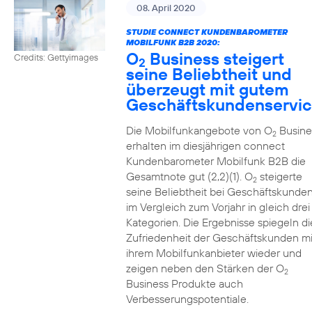
08. April 2020
STUDIE CONNECT KUNDENBAROMETER
MOBILFUNK B2B 2020:
O
Business steigert
Credits: Gettyimages
2
seine Beliebtheit und
überzeugt mit gutem
Geschäftskundenservi
Die Mobilfunkangebote von O
Busine
2
erhalten im diesjährigen connect
Kundenbarometer Mobilfunk B2B die
Gesamtnote gut (2,2)(1). O
steigerte
2
seine Beliebtheit bei Geschäftskunde
im Vergleich zum Vorjahr in gleich drei
Kategorien. Die Ergebnisse spiegeln di
Zufriedenheit der Geschäftskunden mi
ihrem Mobilfunkanbieter wieder und
zeigen neben den Stärken der O
2
Business Produkte auch
Verbesserungspotentiale.