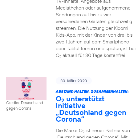
TV-Inhalte, Angebote aus
Mediatheken oder aufgenommene
Sendungen auf bis zu vier
verschiedenen Geräten gleichzeitig
streamen. Die Nutzung der Kidomi
Kids-App, mit der Kinder von drei bis
zwölf Jahren auf dem Smartphone
oder Tablet lernen und spielen, ist bei
O
aktuell für 30 Tage kostenfrei.
2
30. März 2020
ABSTAND HALTEN, ZUSAMMENHALTEN:
O
unterstützt
2
Credits: Deutschland
Initiative
gegen Corona
„Deutschland gegen
Corona“
Die Marke O
ist neuer Partner von
2
„Deutschland gegen Corona“. Mit