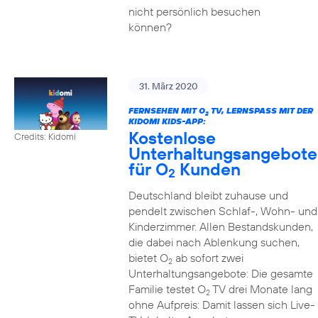
nicht persönlich besuchen
können?
31. März 2020
FERNSEHEN MIT O
TV, LERNSPASS MIT DER K
2
IDOMI KIDS-APP:
Kostenlose
Credits: Kidomi
Unterhaltungsangebote
für O
Kunden
2
Deutschland bleibt zuhause und
pendelt zwischen Schlaf-, Wohn- und
Kinderzimmer. Allen Bestandskunden,
die dabei nach Ablenkung suchen,
bietet O
ab sofort zwei
2
Unterhaltungsangebote: Die gesamte
Familie testet O
TV drei Monate lang
2
ohne Aufpreis: Damit lassen sich Live-