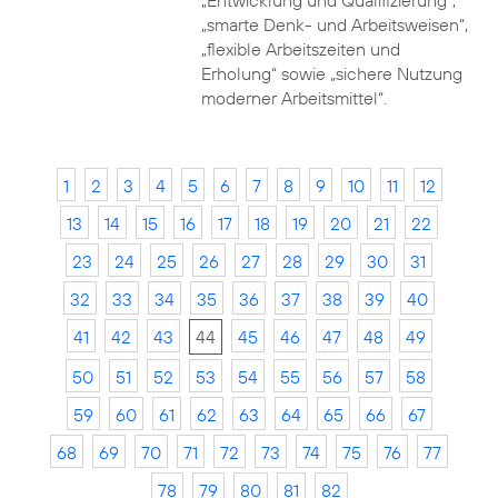
„Entwicklung und Qualifizierung“,
„smarte Denk- und Arbeitsweisen“,
„flexible Arbeitszeiten und
Erholung“ sowie „sichere Nutzung
moderner Arbeitsmittel“.
1
2
3
4
5
6
7
8
9
10
11
12
13
14
15
16
17
18
19
20
21
22
23
24
25
26
27
28
29
30
31
32
33
34
35
36
37
38
39
40
41
42
43
44
45
46
47
48
49
50
51
52
53
54
55
56
57
58
59
60
61
62
63
64
65
66
67
68
69
70
71
72
73
74
75
76
77
78
79
80
81
82