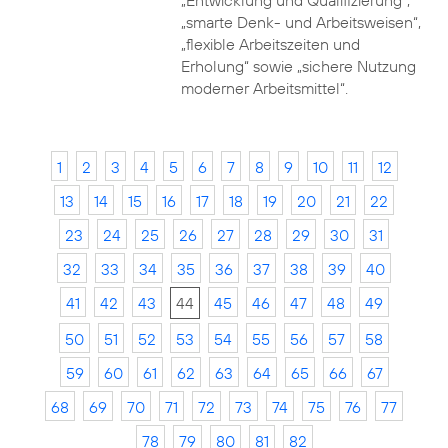
„Entwicklung und Qualifizierung“,
„smarte Denk- und Arbeitsweisen“,
„flexible Arbeitszeiten und
Erholung“ sowie „sichere Nutzung
moderner Arbeitsmittel“.
1
2
3
4
5
6
7
8
9
10
11
12
13
14
15
16
17
18
19
20
21
22
23
24
25
26
27
28
29
30
31
32
33
34
35
36
37
38
39
40
41
42
43
44
45
46
47
48
49
50
51
52
53
54
55
56
57
58
59
60
61
62
63
64
65
66
67
68
69
70
71
72
73
74
75
76
77
78
79
80
81
82