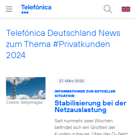
Telefónica Deutschland News
zum Thema #Privatkunden
2024
27. März 2020
INFORMATIONEN ZUR AKTUELLEN
SITUATION:
Stabilisierung bei der
Credits: Gettyimages
Netzauslastung
Seit nunmehr zwei Wochen
befindet sich ein Großteil der
Kunden zuhause. Über das O
Netz