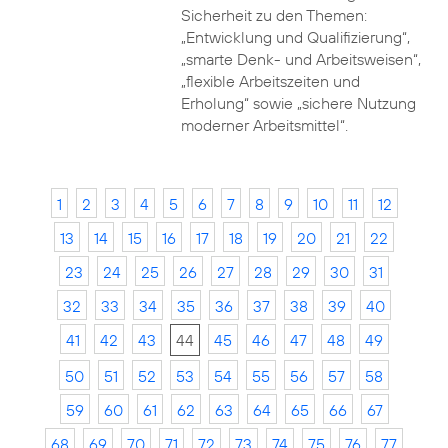
Sicherheit zu den Themen:
„Entwicklung und Qualifizierung“,
„smarte Denk- und Arbeitsweisen“,
„flexible Arbeitszeiten und
Erholung“ sowie „sichere Nutzung
moderner Arbeitsmittel“.
1
2
3
4
5
6
7
8
9
10
11
12
13
14
15
16
17
18
19
20
21
22
23
24
25
26
27
28
29
30
31
32
33
34
35
36
37
38
39
40
41
42
43
44
45
46
47
48
49
50
51
52
53
54
55
56
57
58
59
60
61
62
63
64
65
66
67
68
69
70
71
72
73
74
75
76
77