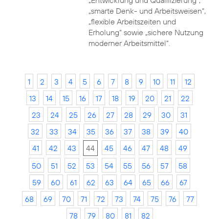
„Entwicklung und Qualifizierung“,
„smarte Denk- und Arbeitsweisen“,
„flexible Arbeitszeiten und
Erholung“ sowie „sichere Nutzung
moderner Arbeitsmittel“.
1
2
3
4
5
6
7
8
9
10
11
12
13
14
15
16
17
18
19
20
21
22
23
24
25
26
27
28
29
30
31
32
33
34
35
36
37
38
39
40
41
42
43
44
45
46
47
48
49
50
51
52
53
54
55
56
57
58
59
60
61
62
63
64
65
66
67
68
69
70
71
72
73
74
75
76
77
78
79
80
81
82