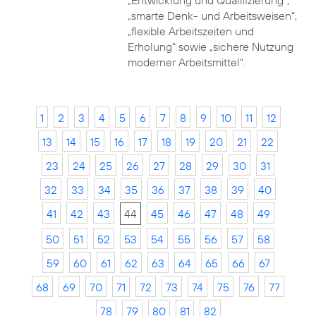
„Entwicklung und Qualifizierung“,
„smarte Denk- und Arbeitsweisen“,
„flexible Arbeitszeiten und
Erholung“ sowie „sichere Nutzung
moderner Arbeitsmittel“.
1
2
3
4
5
6
7
8
9
10
11
12
13
14
15
16
17
18
19
20
21
22
23
24
25
26
27
28
29
30
31
32
33
34
35
36
37
38
39
40
41
42
43
44
45
46
47
48
49
50
51
52
53
54
55
56
57
58
59
60
61
62
63
64
65
66
67
68
69
70
71
72
73
74
75
76
77
78
79
80
81
82