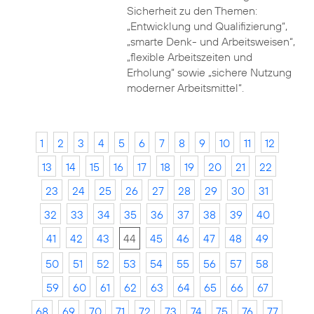
Sicherheit zu den Themen:
„Entwicklung und Qualifizierung“,
„smarte Denk- und Arbeitsweisen“,
„flexible Arbeitszeiten und
Erholung“ sowie „sichere Nutzung
moderner Arbeitsmittel“.
1
2
3
4
5
6
7
8
9
10
11
12
13
14
15
16
17
18
19
20
21
22
23
24
25
26
27
28
29
30
31
32
33
34
35
36
37
38
39
40
41
42
43
44
45
46
47
48
49
50
51
52
53
54
55
56
57
58
59
60
61
62
63
64
65
66
67
68
69
70
71
72
73
74
75
76
77