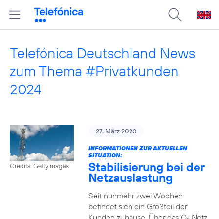
Telefónica Deutschland News
zum Thema #Privatkunden
2024
27. März 2020
INFORMATIONEN ZUR AKTUELLEN
SITUATION:
Stabilisierung bei der
Credits: Gettyimages
Netzauslastung
Seit nunmehr zwei Wochen
befindet sich ein Großteil der
Kunden zuhause. Über das O
Netz