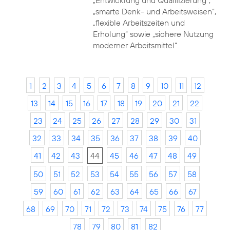
„Entwicklung und Qualifizierung“,
„smarte Denk- und Arbeitsweisen“,
„flexible Arbeitszeiten und
Erholung“ sowie „sichere Nutzung
moderner Arbeitsmittel“.
1
2
3
4
5
6
7
8
9
10
11
12
13
14
15
16
17
18
19
20
21
22
23
24
25
26
27
28
29
30
31
32
33
34
35
36
37
38
39
40
41
42
43
44
45
46
47
48
49
50
51
52
53
54
55
56
57
58
59
60
61
62
63
64
65
66
67
68
69
70
71
72
73
74
75
76
77
78
79
80
81
82