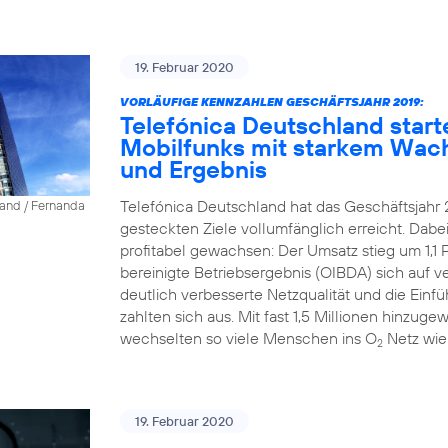
19. Februar 2020
VORLÄUFIGE KENNZAHLEN GESCHÄFTSJAHR 2019:
Telefónica Deutschland start
Mobilfunks mit starkem Wac
und Ergebnis
Telefónica Deutschland hat das Geschäftsjahr 
land / Fernanda
gesteckten Ziele vollumfänglich erreicht. Dab
profitabel gewachsen: Der Umsatz stieg um 1,1 P
bereinigte Betriebsergebnis (OIBDA) sich auf v
deutlich verbesserte Netzqualität und die Einfü
zahlten sich aus. Mit fast 1,5 Millionen hinz
wechselten so viele Menschen ins O
Netz wie
2
19. Februar 2020