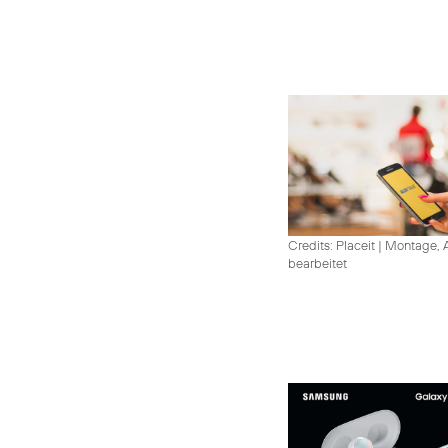
Credits: Placeit
|
Montage, A
bearbeitet