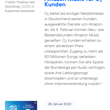
2
Credits: Pixabay User
Kunden
StockSnap
|
CC0 1.0,
Ausschnitt bearbeitet
O
bietet als einziger Netzbetreiber
2
in Deutschland seinen Kunden
ausgewählte Dienste von Amazon
an. Ab 4. Februar können Neu- wie
Bestandskunden Amazon Music
genießen: O
Kunden erhalten zu
2
einem attraktiven Preis
unbegrenzten Zugang zu mehr als
50 Millionen Songs, beliebten
Hörspielen, können live alle Spiele
der Bundesliga per Audio verfolgen
sowie ihre Lieblingssongs
downloaden und so unterwegs
ohne Internetverbindung nutzen.
1
28. Januar 2020