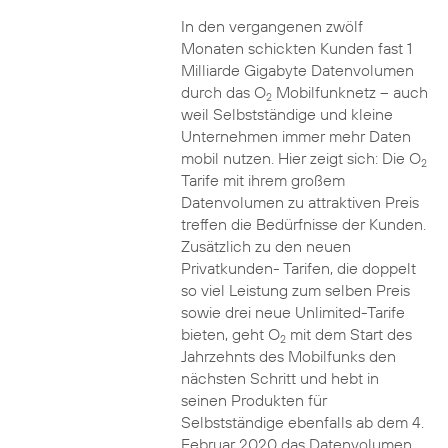
In den vergangenen zwölf
Monaten schickten Kunden fast 1
Milliarde Gigabyte Datenvolumen
durch das O
Mobilfunknetz – auch
2
weil Selbstständige und kleine
Unternehmen immer mehr Daten
mobil nutzen. Hier zeigt sich: Die O
2
Tarife mit ihrem großem
Datenvolumen zu attraktiven Preis
treffen die Bedürfnisse der Kunden.
Zusätzlich zu den neuen
Privatkunden- Tarifen, die doppelt
so viel Leistung zum selben Preis
sowie drei neue Unlimited-Tarife
bieten, geht O
mit dem Start des
2
Jahrzehnts des Mobilfunks den
nächsten Schritt und hebt in
seinen Produkten für
Selbstständige ebenfalls ab dem 4.
Februar 2020 das Datenvolumen