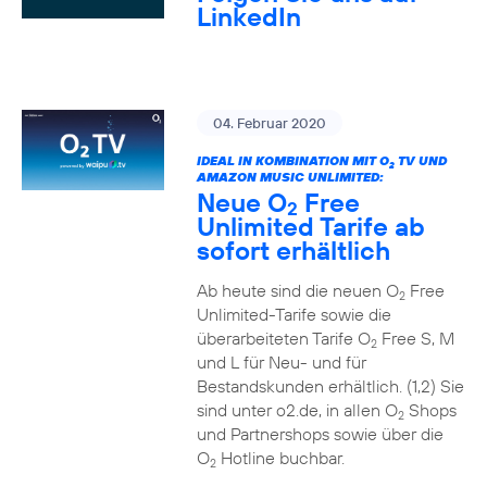
LinkedIn
04. Februar 2020
IDEAL IN KOMBINATION MIT O
TV UND
2
AMAZON MUSIC UNLIMITED:
Neue O
Free
2
Unlimited Tarife ab
sofort erhältlich
Ab heute sind die neuen O
Free
2
Unlimited-Tarife sowie die
überarbeiteten Tarife O
Free S, M
2
und L für Neu- und für
Bestandskunden erhältlich. (1,2) Sie
sind unter o2.de, in allen O
Shops
2
und Partnershops sowie über die
O
Hotline buchbar.
2