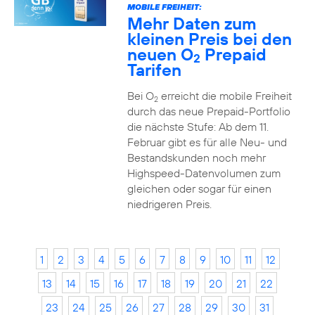
MOBILE FREIHEIT:
Mehr Daten zum
kleinen Preis bei den
neuen O
Prepaid
2
Tarifen
Bei O
erreicht die mobile Freiheit
2
durch das neue Prepaid-Portfolio
die nächste Stufe: Ab dem 11.
Februar gibt es für alle Neu- und
Bestandskunden noch mehr
Highspeed-Datenvolumen zum
gleichen oder sogar für einen
niedrigeren Preis.
1
2
3
4
5
6
7
8
9
10
11
12
13
14
15
16
17
18
19
20
21
22
23
24
25
26
27
28
29
30
31