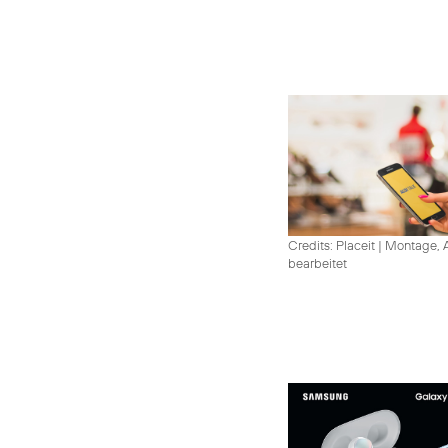
Credits: Placeit
|
Montage, A
bearbeitet