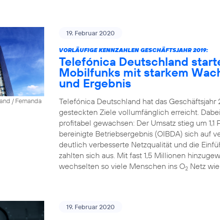
19. Februar 2020
VORLÄUFIGE KENNZAHLEN GESCHÄFTSJAHR 2019:
Telefónica Deutschland start
Mobilfunks mit starkem Wac
und Ergebnis
Telefónica Deutschland hat das Geschäftsjahr 
land / Fernanda
gesteckten Ziele vollumfänglich erreicht. Dab
profitabel gewachsen: Der Umsatz stieg um 1,1 P
bereinigte Betriebsergebnis (OIBDA) sich auf v
deutlich verbesserte Netzqualität und die Einfü
zahlten sich aus. Mit fast 1,5 Millionen hinz
wechselten so viele Menschen ins O
Netz wie
2
19. Februar 2020