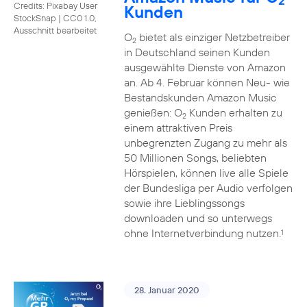
2
Credits: Pixabay User
Kunden
StockSnap
|
CC0 1.0,
Ausschnitt bearbeitet
O
bietet als einziger Netzbetreiber
2
in Deutschland seinen Kunden
ausgewählte Dienste von Amazon
an. Ab 4. Februar können Neu- wie
Bestandskunden Amazon Music
genießen: O
Kunden erhalten zu
2
einem attraktiven Preis
unbegrenzten Zugang zu mehr als
50 Millionen Songs, beliebten
Hörspielen, können live alle Spiele
der Bundesliga per Audio verfolgen
sowie ihre Lieblingssongs
downloaden und so unterwegs
ohne Internetverbindung nutzen.
1
28. Januar 2020