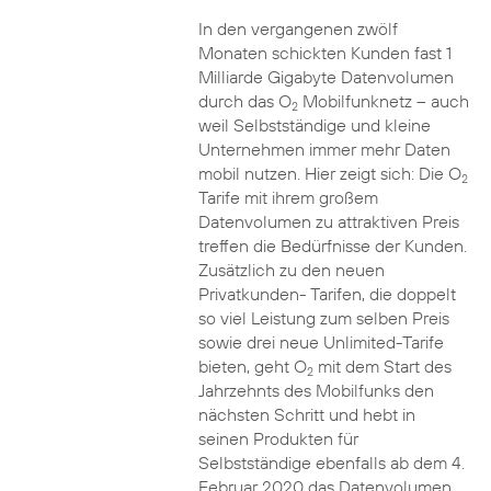
In den vergangenen zwölf
Monaten schickten Kunden fast 1
Milliarde Gigabyte Datenvolumen
durch das O
Mobilfunknetz – auch
2
weil Selbstständige und kleine
Unternehmen immer mehr Daten
mobil nutzen. Hier zeigt sich: Die O
2
Tarife mit ihrem großem
Datenvolumen zu attraktiven Preis
treffen die Bedürfnisse der Kunden.
Zusätzlich zu den neuen
Privatkunden- Tarifen, die doppelt
so viel Leistung zum selben Preis
sowie drei neue Unlimited-Tarife
bieten, geht O
mit dem Start des
2
Jahrzehnts des Mobilfunks den
nächsten Schritt und hebt in
seinen Produkten für
Selbstständige ebenfalls ab dem 4.
Februar 2020 das Datenvolumen