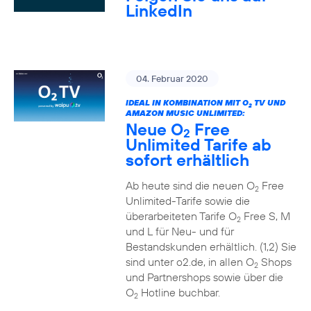
LinkedIn
04. Februar 2020
IDEAL IN KOMBINATION MIT O
TV UND
2
AMAZON MUSIC UNLIMITED:
Neue O
Free
2
Unlimited Tarife ab
sofort erhältlich
Ab heute sind die neuen O
Free
2
Unlimited-Tarife sowie die
überarbeiteten Tarife O
Free S, M
2
und L für Neu- und für
Bestandskunden erhältlich. (1,2) Sie
sind unter o2.de, in allen O
Shops
2
und Partnershops sowie über die
O
Hotline buchbar.
2