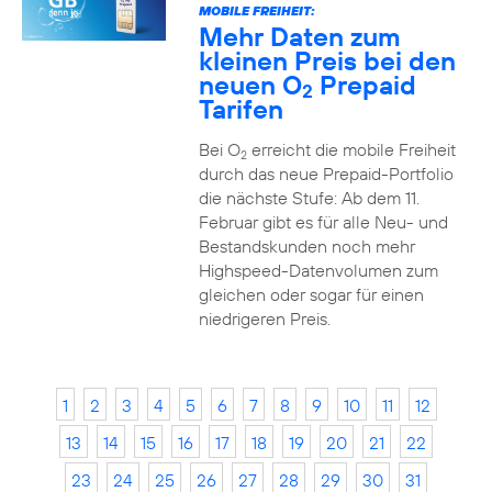
MOBILE FREIHEIT:
Mehr Daten zum
kleinen Preis bei den
neuen O
Prepaid
2
Tarifen
Bei O
erreicht die mobile Freiheit
2
durch das neue Prepaid-Portfolio
die nächste Stufe: Ab dem 11.
Februar gibt es für alle Neu- und
Bestandskunden noch mehr
Highspeed-Datenvolumen zum
gleichen oder sogar für einen
niedrigeren Preis.
1
2
3
4
5
6
7
8
9
10
11
12
13
14
15
16
17
18
19
20
21
22
23
24
25
26
27
28
29
30
31