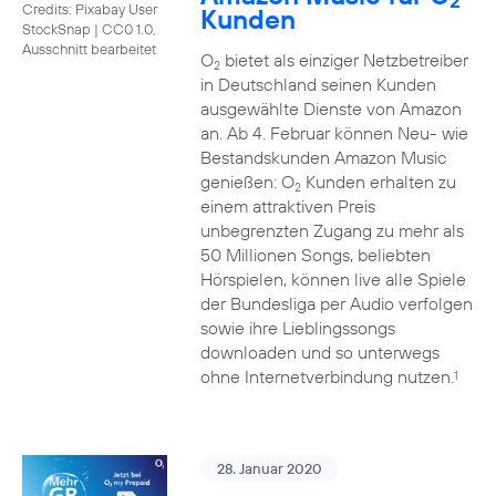
2
Credits: Pixabay User
Kunden
StockSnap
|
CC0 1.0,
Ausschnitt bearbeitet
O
bietet als einziger Netzbetreiber
2
in Deutschland seinen Kunden
ausgewählte Dienste von Amazon
an. Ab 4. Februar können Neu- wie
Bestandskunden Amazon Music
genießen: O
Kunden erhalten zu
2
einem attraktiven Preis
unbegrenzten Zugang zu mehr als
50 Millionen Songs, beliebten
Hörspielen, können live alle Spiele
der Bundesliga per Audio verfolgen
sowie ihre Lieblingssongs
downloaden und so unterwegs
ohne Internetverbindung nutzen.
1
28. Januar 2020