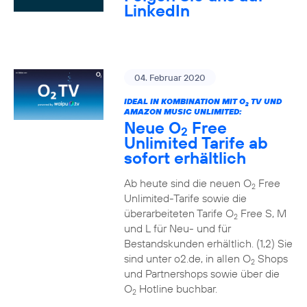
LinkedIn
04. Februar 2020
IDEAL IN KOMBINATION MIT O
TV UND
2
AMAZON MUSIC UNLIMITED:
Neue O
Free
2
Unlimited Tarife ab
sofort erhältlich
Ab heute sind die neuen O
Free
2
Unlimited-Tarife sowie die
überarbeiteten Tarife O
Free S, M
2
und L für Neu- und für
Bestandskunden erhältlich. (1,2) Sie
sind unter o2.de, in allen O
Shops
2
und Partnershops sowie über die
O
Hotline buchbar.
2