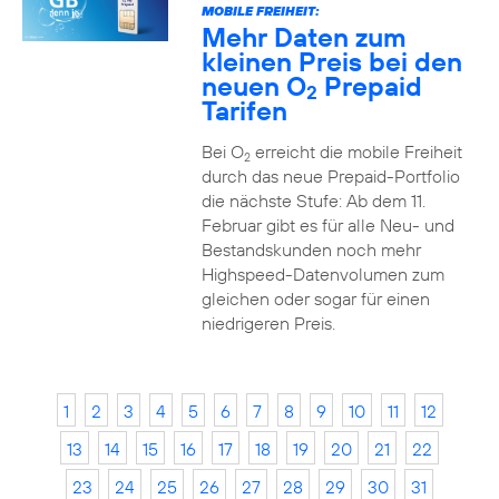
MOBILE FREIHEIT:
Mehr Daten zum
kleinen Preis bei den
neuen O
Prepaid
2
Tarifen
Bei O
erreicht die mobile Freiheit
2
durch das neue Prepaid-Portfolio
die nächste Stufe: Ab dem 11.
Februar gibt es für alle Neu- und
Bestandskunden noch mehr
Highspeed-Datenvolumen zum
gleichen oder sogar für einen
niedrigeren Preis.
1
2
3
4
5
6
7
8
9
10
11
12
13
14
15
16
17
18
19
20
21
22
23
24
25
26
27
28
29
30
31