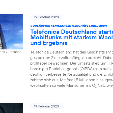
19. Februar 2020
VORLÄUFIGE KENNZAHLEN GESCHÄFTSJAHR 2019:
Telefónica Deutschland start
Mobilfunks mit starkem Wac
und Ergebnis
Telefónica Deutschland hat das Geschäftsjahr 
land / Fernanda
gesteckten Ziele vollumfänglich erreicht. Dab
profitabel gewachsen: Der Umsatz stieg um 1,1 P
bereinigte Betriebsergebnis (OIBDA) sich auf v
deutlich verbesserte Netzqualität und die Einfü
zahlten sich aus. Mit fast 1,5 Millionen hinz
wechselten so viele Menschen ins O
Netz wie
2
19. Februar 2020