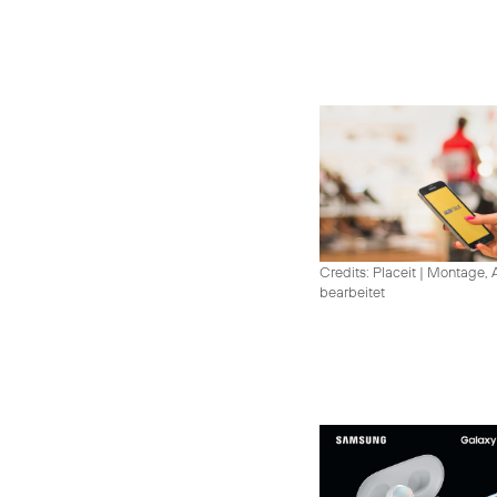
Credits: Placeit
|
Montage, A
bearbeitet