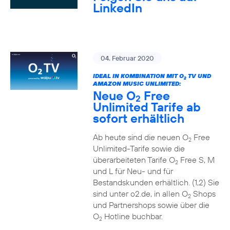
LinkedIn
04. Februar 2020
IDEAL IN KOMBINATION MIT O
TV UND
2
AMAZON MUSIC UNLIMITED:
Neue O
Free
2
Unlimited Tarife ab
sofort erhältlich
Ab heute sind die neuen O
Free
2
Unlimited-Tarife sowie die
überarbeiteten Tarife O
Free S, M
2
und L für Neu- und für
Bestandskunden erhältlich. (1,2) Sie
sind unter o2.de, in allen O
Shops
2
und Partnershops sowie über die
O
Hotline buchbar.
2