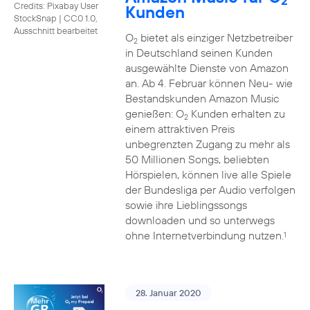
2
Credits: Pixabay User
Kunden
StockSnap
|
CC0 1.0,
Ausschnitt bearbeitet
O
bietet als einziger Netzbetreiber
2
in Deutschland seinen Kunden
ausgewählte Dienste von Amazon
an. Ab 4. Februar können Neu- wie
Bestandskunden Amazon Music
genießen: O
Kunden erhalten zu
2
einem attraktiven Preis
unbegrenzten Zugang zu mehr als
50 Millionen Songs, beliebten
Hörspielen, können live alle Spiele
der Bundesliga per Audio verfolgen
sowie ihre Lieblingssongs
downloaden und so unterwegs
ohne Internetverbindung nutzen.
1
28. Januar 2020