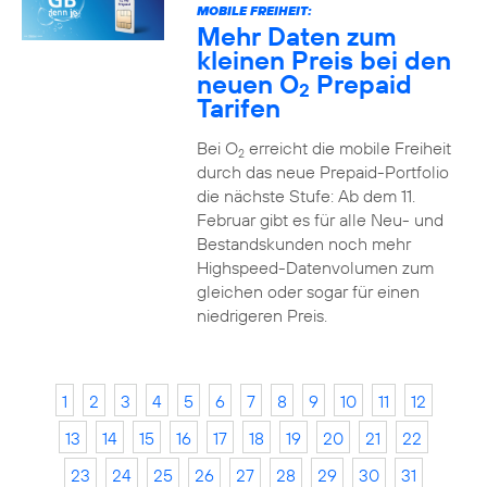
MOBILE FREIHEIT:
Mehr Daten zum
kleinen Preis bei den
neuen O
Prepaid
2
Tarifen
Bei O
erreicht die mobile Freiheit
2
durch das neue Prepaid-Portfolio
die nächste Stufe: Ab dem 11.
Februar gibt es für alle Neu- und
Bestandskunden noch mehr
Highspeed-Datenvolumen zum
gleichen oder sogar für einen
niedrigeren Preis.
1
2
3
4
5
6
7
8
9
10
11
12
13
14
15
16
17
18
19
20
21
22
23
24
25
26
27
28
29
30
31