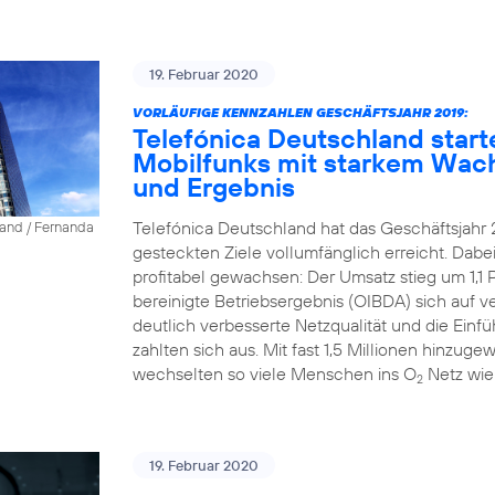
19. Februar 2020
VORLÄUFIGE KENNZAHLEN GESCHÄFTSJAHR 2019:
Telefónica Deutschland start
Mobilfunks mit starkem Wac
und Ergebnis
Telefónica Deutschland hat das Geschäftsjahr 
land / Fernanda
gesteckten Ziele vollumfänglich erreicht. Dab
profitabel gewachsen: Der Umsatz stieg um 1,1 P
bereinigte Betriebsergebnis (OIBDA) sich auf v
deutlich verbesserte Netzqualität und die Einfü
zahlten sich aus. Mit fast 1,5 Millionen hinz
wechselten so viele Menschen ins O
Netz wie
2
19. Februar 2020