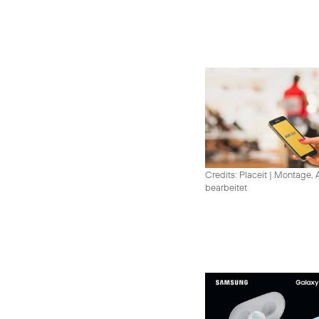
Credits: Placeit
|
Montage, A
bearbeitet