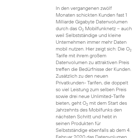
In den vergangenen zwölf
Monaten schickten Kunden fast 1
Milliarde Gigabyte Datenvolumen
durch das O
Mobilfunknetz – auch
2
weil Selbstständige und kleine
Unternehmen immer mehr Daten
mobil nutzen. Hier zeigt sich: Die O
2
Tarife mit ihrem großem
Datenvolumen zu attraktiven Preis
treffen die Bedürfnisse der Kunden.
Zusätzlich zu den neuen
Privatkunden- Tarifen, die doppelt
so viel Leistung zum selben Preis
sowie drei neue Unlimited-Tarife
bieten, geht O
mit dem Start des
2
Jahrzehnts des Mobilfunks den
nächsten Schritt und hebt in
seinen Produkten für
Selbstständige ebenfalls ab dem 4.
Februar 2020 das Datenvolumen