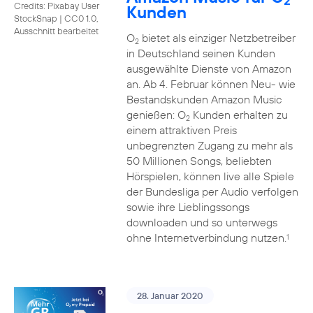
2
Credits: Pixabay User
Kunden
StockSnap
|
CC0 1.0,
Ausschnitt bearbeitet
O
bietet als einziger Netzbetreiber
2
in Deutschland seinen Kunden
ausgewählte Dienste von Amazon
an. Ab 4. Februar können Neu- wie
Bestandskunden Amazon Music
genießen: O
Kunden erhalten zu
2
einem attraktiven Preis
unbegrenzten Zugang zu mehr als
50 Millionen Songs, beliebten
Hörspielen, können live alle Spiele
der Bundesliga per Audio verfolgen
sowie ihre Lieblingssongs
downloaden und so unterwegs
ohne Internetverbindung nutzen.
1
28. Januar 2020