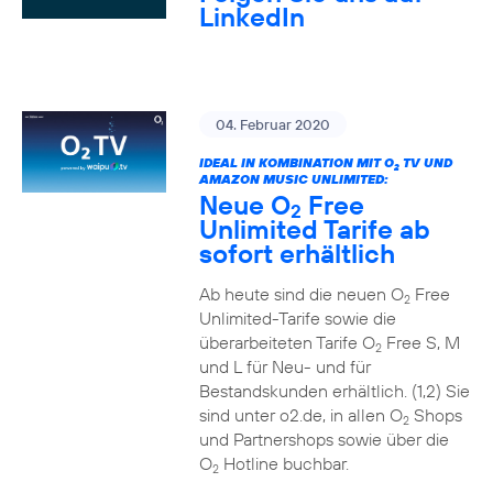
LinkedIn
04. Februar 2020
IDEAL IN KOMBINATION MIT O
TV UND
2
AMAZON MUSIC UNLIMITED:
Neue O
Free
2
Unlimited Tarife ab
sofort erhältlich
Ab heute sind die neuen O
Free
2
Unlimited-Tarife sowie die
überarbeiteten Tarife O
Free S, M
2
und L für Neu- und für
Bestandskunden erhältlich. (1,2) Sie
sind unter o2.de, in allen O
Shops
2
und Partnershops sowie über die
O
Hotline buchbar.
2