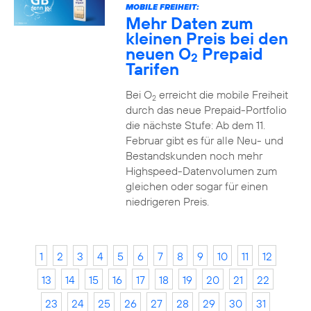
MOBILE FREIHEIT:
Mehr Daten zum
kleinen Preis bei den
neuen O
Prepaid
2
Tarifen
Bei O
erreicht die mobile Freiheit
2
durch das neue Prepaid-Portfolio
die nächste Stufe: Ab dem 11.
Februar gibt es für alle Neu- und
Bestandskunden noch mehr
Highspeed-Datenvolumen zum
gleichen oder sogar für einen
niedrigeren Preis.
1
2
3
4
5
6
7
8
9
10
11
12
13
14
15
16
17
18
19
20
21
22
23
24
25
26
27
28
29
30
31