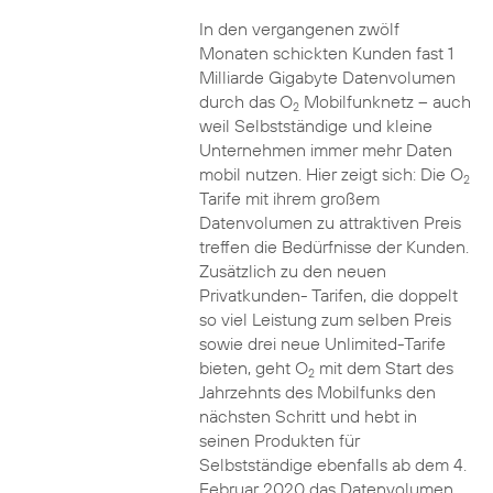
In den vergangenen zwölf
Monaten schickten Kunden fast 1
Milliarde Gigabyte Datenvolumen
durch das O
Mobilfunknetz – auch
2
weil Selbstständige und kleine
Unternehmen immer mehr Daten
mobil nutzen. Hier zeigt sich: Die O
2
Tarife mit ihrem großem
Datenvolumen zu attraktiven Preis
treffen die Bedürfnisse der Kunden.
Zusätzlich zu den neuen
Privatkunden- Tarifen, die doppelt
so viel Leistung zum selben Preis
sowie drei neue Unlimited-Tarife
bieten, geht O
mit dem Start des
2
Jahrzehnts des Mobilfunks den
nächsten Schritt und hebt in
seinen Produkten für
Selbstständige ebenfalls ab dem 4.
Februar 2020 das Datenvolumen