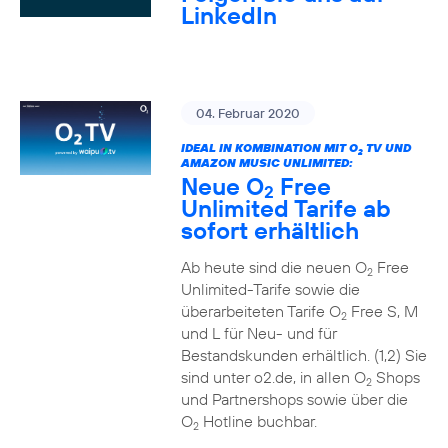
LinkedIn
04. Februar 2020
IDEAL IN KOMBINATION MIT O
TV UND
2
AMAZON MUSIC UNLIMITED:
Neue O
Free
2
Unlimited Tarife ab
sofort erhältlich
Ab heute sind die neuen O
Free
2
Unlimited-Tarife sowie die
überarbeiteten Tarife O
Free S, M
2
und L für Neu- und für
Bestandskunden erhältlich. (1,2) Sie
sind unter o2.de, in allen O
Shops
2
und Partnershops sowie über die
O
Hotline buchbar.
2