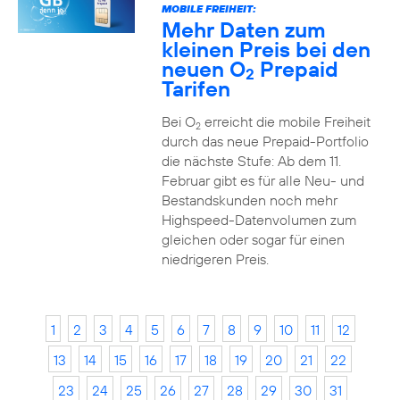
MOBILE FREIHEIT:
Mehr Daten zum
kleinen Preis bei den
neuen O
Prepaid
2
Tarifen
Bei O
erreicht die mobile Freiheit
2
durch das neue Prepaid-Portfolio
die nächste Stufe: Ab dem 11.
Februar gibt es für alle Neu- und
Bestandskunden noch mehr
Highspeed-Datenvolumen zum
gleichen oder sogar für einen
niedrigeren Preis.
1
2
3
4
5
6
7
8
9
10
11
12
13
14
15
16
17
18
19
20
21
22
23
24
25
26
27
28
29
30
31