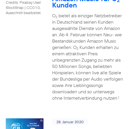
2
Credits: Pixabay User
Kunden
StockSnap
|
CC0 1.0,
Ausschnitt bearbeitet
O
bietet als einziger Netzbetreiber
2
in Deutschland seinen Kunden
ausgewählte Dienste von Amazon
an. Ab 4. Februar können Neu- wie
Bestandskunden Amazon Music
genießen: O
Kunden erhalten zu
2
einem attraktiven Preis
unbegrenzten Zugang zu mehr als
50 Millionen Songs, beliebten
Hörspielen, können live alle Spiele
der Bundesliga per Audio verfolgen
sowie ihre Lieblingssongs
downloaden und so unterwegs
ohne Internetverbindung nutzen.
1
28. Januar 2020