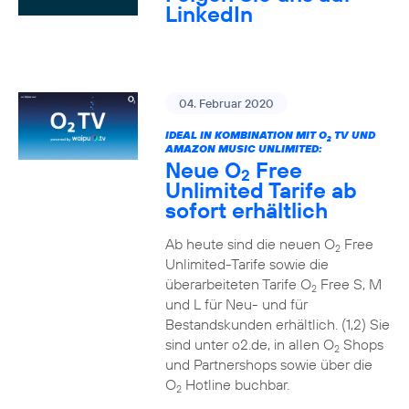
LinkedIn
04. Februar 2020
IDEAL IN KOMBINATION MIT O
TV UND
2
AMAZON MUSIC UNLIMITED:
Neue O
Free
2
Unlimited Tarife ab
sofort erhältlich
Ab heute sind die neuen O
Free
2
Unlimited-Tarife sowie die
überarbeiteten Tarife O
Free S, M
2
und L für Neu- und für
Bestandskunden erhältlich. (1,2) Sie
sind unter o2.de, in allen O
Shops
2
und Partnershops sowie über die
O
Hotline buchbar.
2