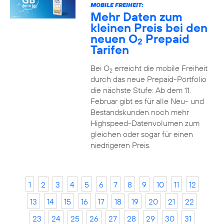
MOBILE FREIHEIT:
Mehr Daten zum
kleinen Preis bei den
neuen O
Prepaid
2
Tarifen
Bei O
erreicht die mobile Freiheit
2
durch das neue Prepaid-Portfolio
die nächste Stufe: Ab dem 11.
Februar gibt es für alle Neu- und
Bestandskunden noch mehr
Highspeed-Datenvolumen zum
gleichen oder sogar für einen
niedrigeren Preis.
1
2
3
4
5
6
7
8
9
10
11
12
13
14
15
16
17
18
19
20
21
22
23
24
25
26
27
28
29
30
31