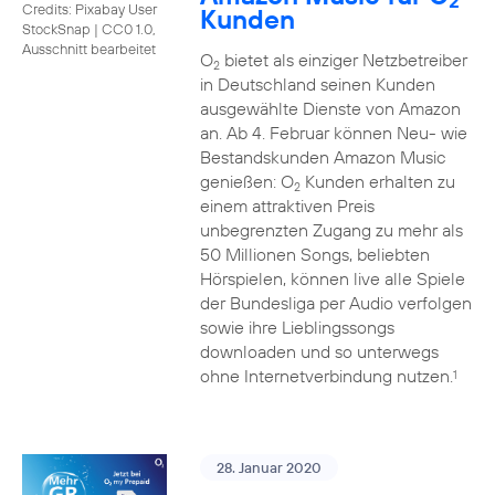
2
Credits: Pixabay User
Kunden
StockSnap
|
CC0 1.0,
Ausschnitt bearbeitet
O
bietet als einziger Netzbetreiber
2
in Deutschland seinen Kunden
ausgewählte Dienste von Amazon
an. Ab 4. Februar können Neu- wie
Bestandskunden Amazon Music
genießen: O
Kunden erhalten zu
2
einem attraktiven Preis
unbegrenzten Zugang zu mehr als
50 Millionen Songs, beliebten
Hörspielen, können live alle Spiele
der Bundesliga per Audio verfolgen
sowie ihre Lieblingssongs
downloaden und so unterwegs
ohne Internetverbindung nutzen.
1
28. Januar 2020