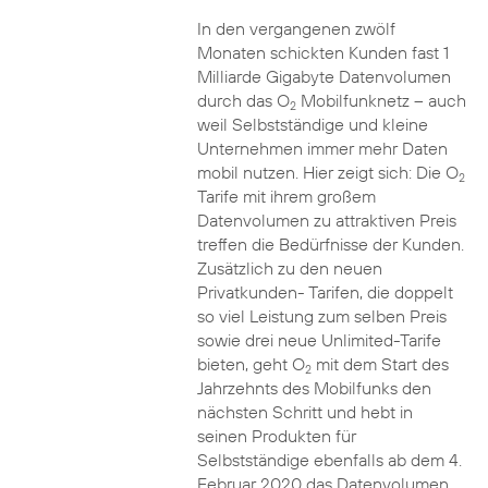
In den vergangenen zwölf
Monaten schickten Kunden fast 1
Milliarde Gigabyte Datenvolumen
durch das O
Mobilfunknetz – auch
2
weil Selbstständige und kleine
Unternehmen immer mehr Daten
mobil nutzen. Hier zeigt sich: Die O
2
Tarife mit ihrem großem
Datenvolumen zu attraktiven Preis
treffen die Bedürfnisse der Kunden.
Zusätzlich zu den neuen
Privatkunden- Tarifen, die doppelt
so viel Leistung zum selben Preis
sowie drei neue Unlimited-Tarife
bieten, geht O
mit dem Start des
2
Jahrzehnts des Mobilfunks den
nächsten Schritt und hebt in
seinen Produkten für
Selbstständige ebenfalls ab dem 4.
Februar 2020 das Datenvolumen