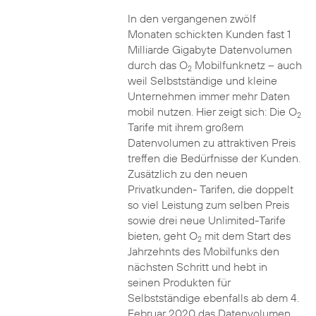
In den vergangenen zwölf
Monaten schickten Kunden fast 1
Milliarde Gigabyte Datenvolumen
durch das O
Mobilfunknetz – auch
2
weil Selbstständige und kleine
Unternehmen immer mehr Daten
mobil nutzen. Hier zeigt sich: Die O
2
Tarife mit ihrem großem
Datenvolumen zu attraktiven Preis
treffen die Bedürfnisse der Kunden.
Zusätzlich zu den neuen
Privatkunden- Tarifen, die doppelt
so viel Leistung zum selben Preis
sowie drei neue Unlimited-Tarife
bieten, geht O
mit dem Start des
2
Jahrzehnts des Mobilfunks den
nächsten Schritt und hebt in
seinen Produkten für
Selbstständige ebenfalls ab dem 4.
Februar 2020 das Datenvolumen