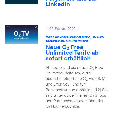
LinkedIn
04. Februar 2020
IDEAL IN KOMBINATION MIT O
TV UND
2
AMAZON MUSIC UNLIMITED:
Neue O
Free
2
Unlimited Tarife ab
sofort erhältlich
Ab heute sind die neuen O
Free
2
Unlimited-Tarife sowie die
überarbeiteten Tarife O
Free S, M
2
und L für Neu- und für
Bestandskunden erhältlich. (1,2) Sie
sind unter o2.de, in allen O
Shops
2
und Partnershops sowie über die
O
Hotline buchbar.
2