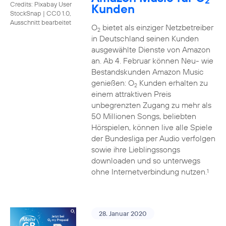
2
Credits: Pixabay User
Kunden
StockSnap
|
CC0 1.0,
Ausschnitt bearbeitet
O
bietet als einziger Netzbetreiber
2
in Deutschland seinen Kunden
ausgewählte Dienste von Amazon
an. Ab 4. Februar können Neu- wie
Bestandskunden Amazon Music
genießen: O
Kunden erhalten zu
2
einem attraktiven Preis
unbegrenzten Zugang zu mehr als
50 Millionen Songs, beliebten
Hörspielen, können live alle Spiele
der Bundesliga per Audio verfolgen
sowie ihre Lieblingssongs
downloaden und so unterwegs
ohne Internetverbindung nutzen.
1
28. Januar 2020