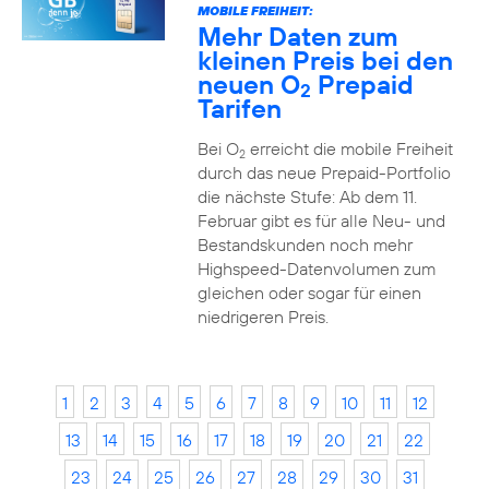
MOBILE FREIHEIT:
Mehr Daten zum
kleinen Preis bei den
neuen O
Prepaid
2
Tarifen
Bei O
erreicht die mobile Freiheit
2
durch das neue Prepaid-Portfolio
die nächste Stufe: Ab dem 11.
Februar gibt es für alle Neu- und
Bestandskunden noch mehr
Highspeed-Datenvolumen zum
gleichen oder sogar für einen
niedrigeren Preis.
1
2
3
4
5
6
7
8
9
10
11
12
13
14
15
16
17
18
19
20
21
22
23
24
25
26
27
28
29
30
31