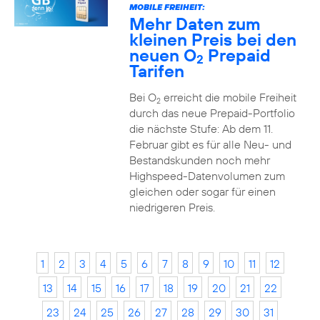
MOBILE FREIHEIT:
Mehr Daten zum
kleinen Preis bei den
neuen O
Prepaid
2
Tarifen
Bei O
erreicht die mobile Freiheit
2
durch das neue Prepaid-Portfolio
die nächste Stufe: Ab dem 11.
Februar gibt es für alle Neu- und
Bestandskunden noch mehr
Highspeed-Datenvolumen zum
gleichen oder sogar für einen
niedrigeren Preis.
1
2
3
4
5
6
7
8
9
10
11
12
13
14
15
16
17
18
19
20
21
22
23
24
25
26
27
28
29
30
31