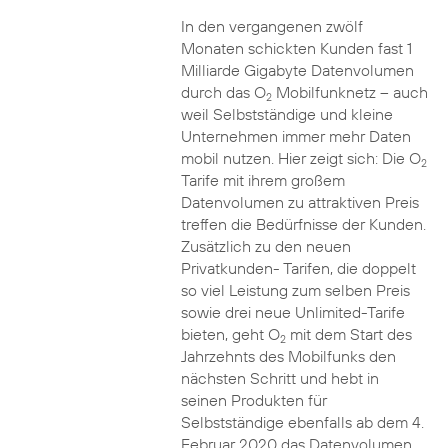
In den vergangenen zwölf
Monaten schickten Kunden fast 1
Milliarde Gigabyte Datenvolumen
durch das O
Mobilfunknetz – auch
2
weil Selbstständige und kleine
Unternehmen immer mehr Daten
mobil nutzen. Hier zeigt sich: Die O
2
Tarife mit ihrem großem
Datenvolumen zu attraktiven Preis
treffen die Bedürfnisse der Kunden.
Zusätzlich zu den neuen
Privatkunden- Tarifen, die doppelt
so viel Leistung zum selben Preis
sowie drei neue Unlimited-Tarife
bieten, geht O
mit dem Start des
2
Jahrzehnts des Mobilfunks den
nächsten Schritt und hebt in
seinen Produkten für
Selbstständige ebenfalls ab dem 4.
Februar 2020 das Datenvolumen