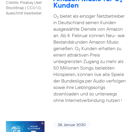
2
Credits: Pixabay User
Kunden
StockSnap
|
CC0 1.0,
Ausschnitt bearbeitet
O
bietet als einziger Netzbetreiber
2
in Deutschland seinen Kunden
ausgewählte Dienste von Amazon
an. Ab 4. Februar können Neu- wie
Bestandskunden Amazon Music
genießen: O
Kunden erhalten zu
2
einem attraktiven Preis
unbegrenzten Zugang zu mehr als
50 Millionen Songs, beliebten
Hörspielen, können live alle Spiele
der Bundesliga per Audio verfolgen
sowie ihre Lieblingssongs
downloaden und so unterwegs
ohne Internetverbindung nutzen.
1
28. Januar 2020