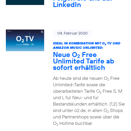
LinkedIn
04. Februar 2020
IDEAL IN KOMBINATION MIT O
TV UND
2
AMAZON MUSIC UNLIMITED:
Neue O
Free
2
Unlimited Tarife ab
sofort erhältlich
Ab heute sind die neuen O
Free
2
Unlimited-Tarife sowie die
überarbeiteten Tarife O
Free S, M
2
und L für Neu- und für
Bestandskunden erhältlich. (1,2) Sie
sind unter o2.de, in allen O
Shops
2
und Partnershops sowie über die
O
Hotline buchbar.
2