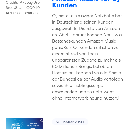
2
Credits: Pixabay User
Kunden
StockSnap
|
CC0 1.0,
Ausschnitt bearbeitet
O
bietet als einziger Netzbetreiber
2
in Deutschland seinen Kunden
ausgewählte Dienste von Amazon
an. Ab 4. Februar können Neu- wie
Bestandskunden Amazon Music
genießen: O
Kunden erhalten zu
2
einem attraktiven Preis
unbegrenzten Zugang zu mehr als
50 Millionen Songs, beliebten
Hörspielen, können live alle Spiele
der Bundesliga per Audio verfolgen
sowie ihre Lieblingssongs
downloaden und so unterwegs
ohne Internetverbindung nutzen.
1
28. Januar 2020