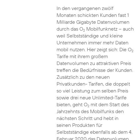
In den vergangenen zwölf
Monaten schickten Kunden fast 1
Milliarde Gigabyte Datenvolumen
durch das O
Mobilfunknetz – auch
2
weil Selbstständige und kleine
Unternehmen immer mehr Daten
mobil nutzen. Hier zeigt sich: Die O
2
Tarife mit ihrem großem
Datenvolumen zu attraktiven Preis
treffen die Bedürfnisse der Kunden.
Zusätzlich zu den neuen
Privatkunden- Tarifen, die doppelt
so viel Leistung zum selben Preis
sowie drei neue Unlimited-Tarife
bieten, geht O
mit dem Start des
2
Jahrzehnts des Mobilfunks den
nächsten Schritt und hebt in
seinen Produkten für
Selbstständige ebenfalls ab dem 4.
Februar 2020 das Datenvolumen