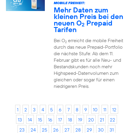
MOBILE FREIHEIT:
Mehr Daten zum
kleinen Preis bei den
neuen O
Prepaid
2
Tarifen
Bei O
erreicht die mobile Freiheit
2
durch das neue Prepaid-Portfolio
die nächste Stufe: Ab dem 11.
Februar gibt es für alle Neu- und
Bestandskunden noch mehr
Highspeed-Datenvolumen zum
gleichen oder sogar für einen
niedrigeren Preis.
1
2
3
4
5
6
7
8
9
10
11
12
13
14
15
16
17
18
19
20
21
22
23
24
25
26
27
28
29
30
31