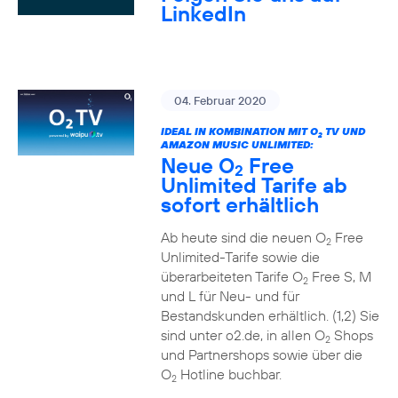
LinkedIn
04. Februar 2020
IDEAL IN KOMBINATION MIT O
TV UND
2
AMAZON MUSIC UNLIMITED:
Neue O
Free
2
Unlimited Tarife ab
sofort erhältlich
Ab heute sind die neuen O
Free
2
Unlimited-Tarife sowie die
überarbeiteten Tarife O
Free S, M
2
und L für Neu- und für
Bestandskunden erhältlich. (1,2) Sie
sind unter o2.de, in allen O
Shops
2
und Partnershops sowie über die
O
Hotline buchbar.
2