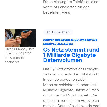
Digitalisierung“ ist Telefónica einer
von fünf Kandidaten für den
begehrten Preis.
23. Januar 2020
DEUTSCHER MOBILFUNK STARTET INS
EXABYTE-ZEITALTER:
O
Netz stemmt rund
Credits: Pixabay User
2
1 Milliarde Gigabyte
terimakasih0
|
CC0
1.0, Ausschnitt
Datenvolumen
bearbeitet
Das O
Netz eröffnet das Exabyte-
2
Zeitalter im deutschen Mobilfunk:
In den vergangenen zwölf
Monaten schickten Kunden fast 1
Milliarde Gigabyte Datenvolumen
durch das O
Mobilfunknetz. Das
2
entspricht rund einem Exabyte an
mobilen Daten. So viel wurde noch