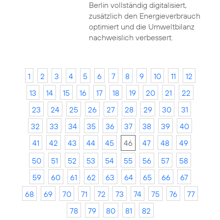
Berlin vollständig digitalisiert,
zusätzlich den Energieverbrauch
optimiert und die Umweltbilanz
nachweislich verbessert.
1
2
3
4
5
6
7
8
9
10
11
12
13
14
15
16
17
18
19
20
21
22
23
24
25
26
27
28
29
30
31
32
33
34
35
36
37
38
39
40
41
42
43
44
45
46
47
48
49
50
51
52
53
54
55
56
57
58
59
60
61
62
63
64
65
66
67
68
69
70
71
72
73
74
75
76
77
78
79
80
81
82