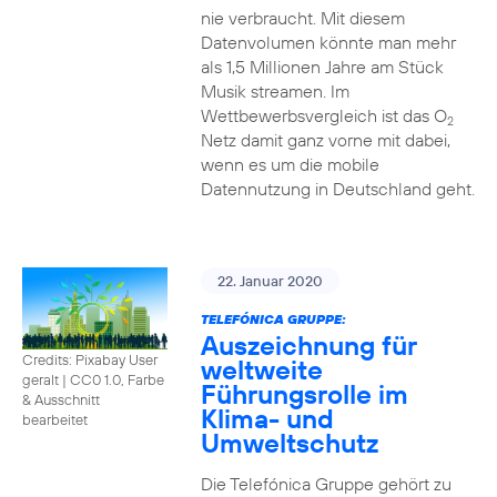
nie verbraucht. Mit diesem
Datenvolumen könnte man mehr
als 1,5 Millionen Jahre am Stück
Musik streamen. Im
Wettbewerbsvergleich ist das O
2
Netz damit ganz vorne mit dabei,
wenn es um die mobile
Datennutzung in Deutschland geht.
22. Januar 2020
TELEFÓNICA GRUPPE:
Auszeichnung für
Credits: Pixabay User
weltweite
geralt
|
CC0 1.0, Farbe
Führungsrolle im
& Ausschnitt
Klima- und
bearbeitet
Umweltschutz
Die Telefónica Gruppe gehört zu