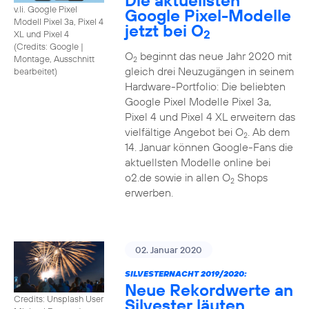
Die aktuellsten
v.li. Google Pixel
Google Pixel-Modelle
Modell Pixel 3a, Pixel 4
jetzt bei O
2
XL und Pixel 4
(
Credits: Google
|
O
beginnt das neue Jahr 2020 mit
Montage, Ausschnitt
2
gleich drei Neuzugängen in seinem
bearbeitet
)
Hardware-Portfolio: Die beliebten
Google Pixel Modelle Pixel 3a,
Pixel 4 und Pixel 4 XL erweitern das
vielfältige Angebot bei O
. Ab dem
2
14. Januar können Google-Fans die
aktuellsten Modelle online bei
o2.de sowie in allen O
Shops
2
erwerben.
02. Januar 2020
SILVESTERNACHT 2019/2020:
Neue Rekordwerte an
Credits: Unsplash User
Silvester läuten