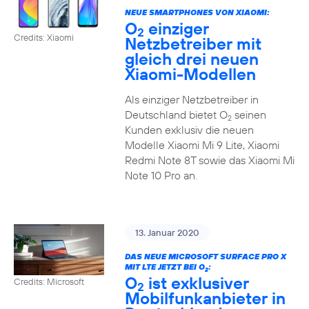
NEUE SMARTPHONES VON XIAOMI:
O
einziger
2
Credits: Xiaomi
Netzbetreiber mit
gleich drei neuen
Xiaomi-Modellen
Als einziger Netzbetreiber in
Deutschland bietet O
seinen
2
Kunden exklusiv die neuen
Modelle Xiaomi Mi 9 Lite, Xiaomi
Redmi Note 8T sowie das Xiaomi Mi
Note 10 Pro an.
13. Januar 2020
DAS NEUE MICROSOFT SURFACE PRO X
MIT LTE JETZT BEI O
:
2
O
ist exklusiver
Credits: Microsoft
2
Mobilfunkanbieter in