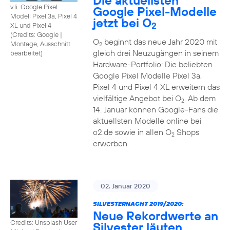
Die aktuellsten
v.li. Google Pixel
Google Pixel-Modelle
Modell Pixel 3a, Pixel 4
jetzt bei O
2
XL und Pixel 4
(
Credits: Google
|
O
beginnt das neue Jahr 2020 mit
Montage, Ausschnitt
2
gleich drei Neuzugängen in seinem
bearbeitet
)
Hardware-Portfolio: Die beliebten
Google Pixel Modelle Pixel 3a,
Pixel 4 und Pixel 4 XL erweitern das
vielfältige Angebot bei O
. Ab dem
2
14. Januar können Google-Fans die
aktuellsten Modelle online bei
o2.de sowie in allen O
Shops
2
erwerben.
02. Januar 2020
SILVESTERNACHT 2019/2020:
Neue Rekordwerte an
Credits: Unsplash User
Silvester läuten