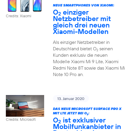
NEUE SMARTPHONES VON XIAOMI:
O
einziger
2
Credits: Xiaomi
Netzbetreiber mit
gleich drei neuen
Xiaomi-Modellen
Als einziger Netzbetreiber in
Deutschland bietet O
seinen
2
Kunden exklusiv die neuen
Modelle Xiaomi Mi 9 Lite, Xiaomi
Redmi Note 8T sowie das Xiaomi Mi
Note 10 Pro an.
13. Januar 2020
DAS NEUE MICROSOFT SURFACE PRO X
MIT LTE JETZT BEI O
:
2
O
ist exklusiver
Credits: Microsoft
2
Mobilfunkanbieter in