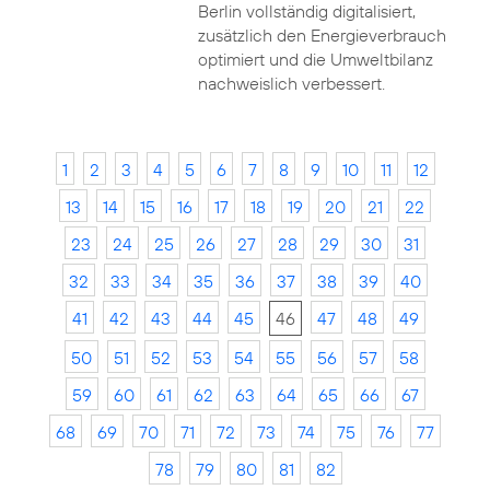
Berlin vollständig digitalisiert,
zusätzlich den Energieverbrauch
optimiert und die Umweltbilanz
nachweislich verbessert.
1
2
3
4
5
6
7
8
9
10
11
12
13
14
15
16
17
18
19
20
21
22
23
24
25
26
27
28
29
30
31
32
33
34
35
36
37
38
39
40
41
42
43
44
45
46
47
48
49
50
51
52
53
54
55
56
57
58
59
60
61
62
63
64
65
66
67
68
69
70
71
72
73
74
75
76
77
78
79
80
81
82