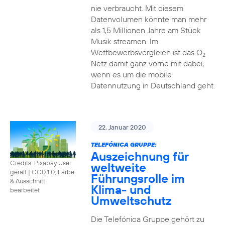
nie verbraucht. Mit diesem
Datenvolumen könnte man mehr
als 1,5 Millionen Jahre am Stück
Musik streamen. Im
Wettbewerbsvergleich ist das O
2
Netz damit ganz vorne mit dabei,
wenn es um die mobile
Datennutzung in Deutschland geht.
22. Januar 2020
TELEFÓNICA GRUPPE:
Auszeichnung für
Credits: Pixabay User
weltweite
geralt
|
CC0 1.0, Farbe
Führungsrolle im
& Ausschnitt
Klima- und
bearbeitet
Umweltschutz
Die Telefónica Gruppe gehört zu