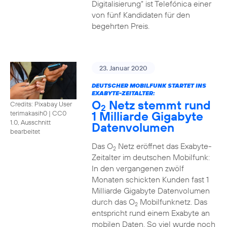
Digitalisierung“ ist Telefónica einer
von fünf Kandidaten für den
begehrten Preis.
23. Januar 2020
DEUTSCHER MOBILFUNK STARTET INS
EXABYTE-ZEITALTER:
O
Netz stemmt rund
Credits: Pixabay User
2
1 Milliarde Gigabyte
terimakasih0
|
CC0
1.0, Ausschnitt
Datenvolumen
bearbeitet
Das O
Netz eröffnet das Exabyte-
2
Zeitalter im deutschen Mobilfunk:
In den vergangenen zwölf
Monaten schickten Kunden fast 1
Milliarde Gigabyte Datenvolumen
durch das O
Mobilfunknetz. Das
2
entspricht rund einem Exabyte an
mobilen Daten. So viel wurde noch