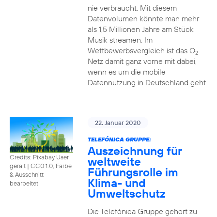
nie verbraucht. Mit diesem
Datenvolumen könnte man mehr
als 1,5 Millionen Jahre am Stück
Musik streamen. Im
Wettbewerbsvergleich ist das O
2
Netz damit ganz vorne mit dabei,
wenn es um die mobile
Datennutzung in Deutschland geht.
22. Januar 2020
TELEFÓNICA GRUPPE:
Auszeichnung für
Credits: Pixabay User
weltweite
geralt
|
CC0 1.0, Farbe
Führungsrolle im
& Ausschnitt
Klima- und
bearbeitet
Umweltschutz
Die Telefónica Gruppe gehört zu