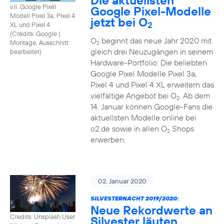
Die aktuellsten
v.li. Google Pixel
Google Pixel-Modelle
Modell Pixel 3a, Pixel 4
jetzt bei O
2
XL und Pixel 4
(
Credits: Google
|
O
beginnt das neue Jahr 2020 mit
Montage, Ausschnitt
2
gleich drei Neuzugängen in seinem
bearbeitet
)
Hardware-Portfolio: Die beliebten
Google Pixel Modelle Pixel 3a,
Pixel 4 und Pixel 4 XL erweitern das
vielfältige Angebot bei O
. Ab dem
2
14. Januar können Google-Fans die
aktuellsten Modelle online bei
o2.de sowie in allen O
Shops
2
erwerben.
02. Januar 2020
SILVESTERNACHT 2019/2020:
Neue Rekordwerte an
Credits: Unsplash User
Silvester läuten