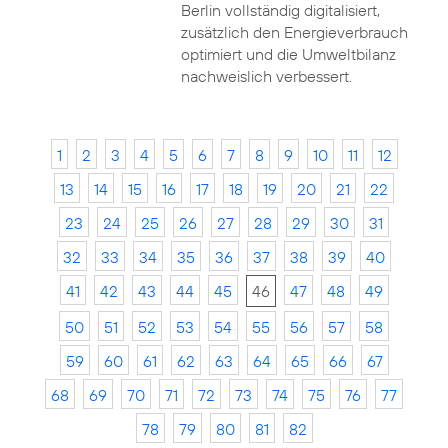
Berlin vollständig digitalisiert,
zusätzlich den Energieverbrauch
optimiert und die Umweltbilanz
nachweislich verbessert.
1
2
3
4
5
6
7
8
9
10
11
12
13
14
15
16
17
18
19
20
21
22
23
24
25
26
27
28
29
30
31
32
33
34
35
36
37
38
39
40
41
42
43
44
45
46
47
48
49
50
51
52
53
54
55
56
57
58
59
60
61
62
63
64
65
66
67
68
69
70
71
72
73
74
75
76
77
78
79
80
81
82