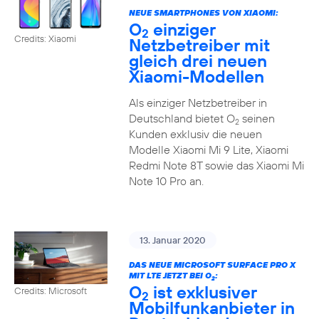
NEUE SMARTPHONES VON XIAOMI:
O
einziger
2
Credits: Xiaomi
Netzbetreiber mit
gleich drei neuen
Xiaomi-Modellen
Als einziger Netzbetreiber in
Deutschland bietet O
seinen
2
Kunden exklusiv die neuen
Modelle Xiaomi Mi 9 Lite, Xiaomi
Redmi Note 8T sowie das Xiaomi Mi
Note 10 Pro an.
13. Januar 2020
DAS NEUE MICROSOFT SURFACE PRO X
MIT LTE JETZT BEI O
:
2
O
ist exklusiver
Credits: Microsoft
2
Mobilfunkanbieter in