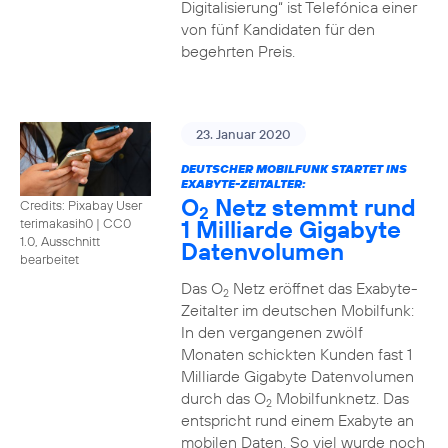
Digitalisierung“ ist Telefónica einer
von fünf Kandidaten für den
begehrten Preis.
23. Januar 2020
DEUTSCHER MOBILFUNK STARTET INS
EXABYTE-ZEITALTER:
O
Netz stemmt rund
Credits: Pixabay User
2
1 Milliarde Gigabyte
terimakasih0
|
CC0
1.0, Ausschnitt
Datenvolumen
bearbeitet
Das O
Netz eröffnet das Exabyte-
2
Zeitalter im deutschen Mobilfunk:
In den vergangenen zwölf
Monaten schickten Kunden fast 1
Milliarde Gigabyte Datenvolumen
durch das O
Mobilfunknetz. Das
2
entspricht rund einem Exabyte an
mobilen Daten. So viel wurde noch