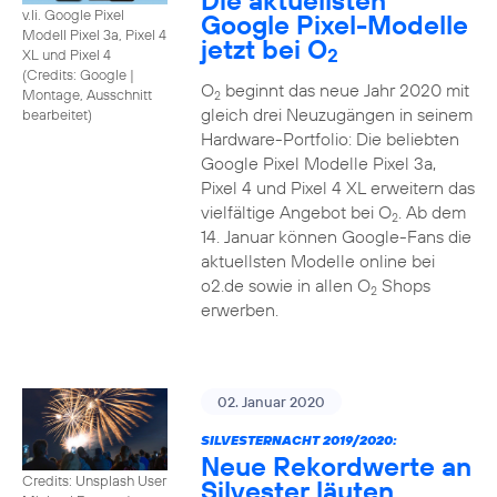
Die aktuellsten
v.li. Google Pixel
Google Pixel-Modelle
Modell Pixel 3a, Pixel 4
jetzt bei O
2
XL und Pixel 4
(
Credits: Google
|
O
beginnt das neue Jahr 2020 mit
Montage, Ausschnitt
2
gleich drei Neuzugängen in seinem
bearbeitet
)
Hardware-Portfolio: Die beliebten
Google Pixel Modelle Pixel 3a,
Pixel 4 und Pixel 4 XL erweitern das
vielfältige Angebot bei O
. Ab dem
2
14. Januar können Google-Fans die
aktuellsten Modelle online bei
o2.de sowie in allen O
Shops
2
erwerben.
02. Januar 2020
SILVESTERNACHT 2019/2020:
Neue Rekordwerte an
Credits: Unsplash User
Silvester läuten