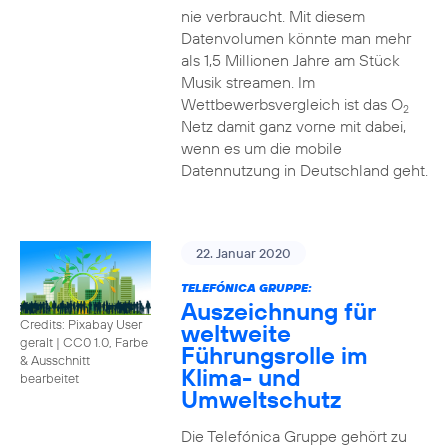
nie verbraucht. Mit diesem
Datenvolumen könnte man mehr
als 1,5 Millionen Jahre am Stück
Musik streamen. Im
Wettbewerbsvergleich ist das O
2
Netz damit ganz vorne mit dabei,
wenn es um die mobile
Datennutzung in Deutschland geht.
22. Januar 2020
TELEFÓNICA GRUPPE:
Auszeichnung für
Credits: Pixabay User
weltweite
geralt
|
CC0 1.0, Farbe
Führungsrolle im
& Ausschnitt
Klima- und
bearbeitet
Umweltschutz
Die Telefónica Gruppe gehört zu