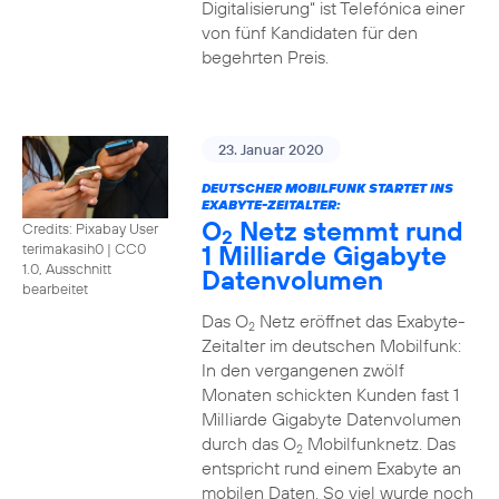
Digitalisierung“ ist Telefónica einer
von fünf Kandidaten für den
begehrten Preis.
23. Januar 2020
DEUTSCHER MOBILFUNK STARTET INS
EXABYTE-ZEITALTER:
O
Netz stemmt rund
Credits: Pixabay User
2
1 Milliarde Gigabyte
terimakasih0
|
CC0
1.0, Ausschnitt
Datenvolumen
bearbeitet
Das O
Netz eröffnet das Exabyte-
2
Zeitalter im deutschen Mobilfunk:
In den vergangenen zwölf
Monaten schickten Kunden fast 1
Milliarde Gigabyte Datenvolumen
durch das O
Mobilfunknetz. Das
2
entspricht rund einem Exabyte an
mobilen Daten. So viel wurde noch