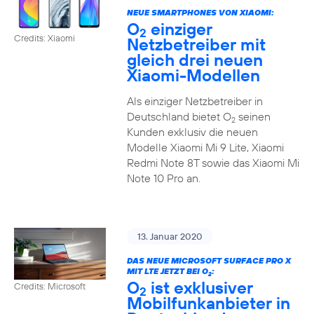
NEUE SMARTPHONES VON XIAOMI:
O
einziger
2
Credits: Xiaomi
Netzbetreiber mit
gleich drei neuen
Xiaomi-Modellen
Als einziger Netzbetreiber in
Deutschland bietet O
seinen
2
Kunden exklusiv die neuen
Modelle Xiaomi Mi 9 Lite, Xiaomi
Redmi Note 8T sowie das Xiaomi Mi
Note 10 Pro an.
13. Januar 2020
DAS NEUE MICROSOFT SURFACE PRO X
MIT LTE JETZT BEI O
:
2
O
ist exklusiver
Credits: Microsoft
2
Mobilfunkanbieter in