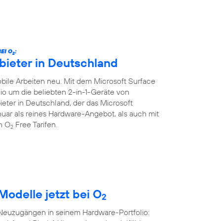
EI O
:
2
bieter in Deutschland
ile Arbeiten neu. Mit dem Microsoft Surface
lio um die beliebten 2-in-1-Geräte von
ieter in Deutschland, der das Microsoft
Januar als reines Hardware-Angebot, als auch mit
en O
Free Tarifen.
2
Modelle jetzt bei O
2
 Neuzugängen in seinem Hardware-Portfolio: