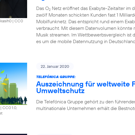
Das O
Netz eröffnet das Exabyte-Zeitalter im
2
zwölf Monaten schickten Kunden fast 1 Millia
Mobilfunknetz. Das entspricht rund einem Exab
akasih0
|
CC0
verbraucht. Mit diesem Datenvolumen könnte m
Musik streamen. Im Wettbewerbsvergleich ist 
es um die mobile Datennutzung in Deutschland
22. Januar 2020
TELEFÓNICA GRUPPE:
Auszeichnung für weltweite F
Umweltschutz
Die Telefónica Gruppe gehört zu den führende
multinationale Unternehmen erhält die Bestnote
|
CC0 1.0,
et