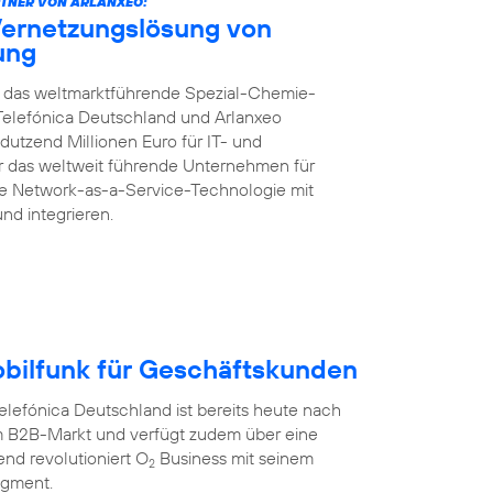
TNER VON ARLANXEO:
Vernetzungslösung von
rung
ft das weltmarktführende Spezial-Chemie-
Telefónica Deutschland und Arlanxeo
dutzend Millionen Euro für IT- und
für das weltweit führende Unternehmen für
te Network-as-a-Service-Technologie mit
und integrieren.
obilfunk für Geschäftskunden
efónica Deutschland ist bereits heute nach
 B2B-Markt und verfügt zudem über eine
nd revolutioniert O
Business mit seinem
2
egment.