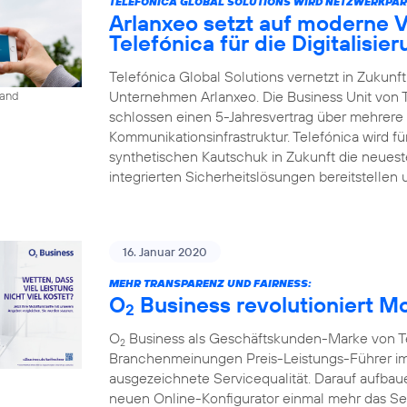
TELEFÓNICA GLOBAL SOLUTIONS WIRD NETZWERKPAR
Arlanxeo setzt auf moderne 
Telefónica für die Digitalisie
Telefónica Global Solutions vernetzt in Zukun
Unternehmen Arlanxeo. Die Business Unit von 
land
schlossen einen 5-Jahresvertrag über mehrere 
Kommunikationsinfrastruktur. Telefónica wird 
synthetischen Kautschuk in Zukunft die neues
integrierten Sicherheitslösungen bereitstellen 
16. Januar 2020
MEHR TRANSPARENZ UND FAIRNESS:
O
Business revolutioniert M
2
O
Business als Geschäftskunden-Marke von Tel
2
Branchenmeinungen Preis-Leistungs-Führer im
ausgezeichnete Servicequalität. Darauf aufbaue
neuen Online-Konfigurator einmal mehr das S