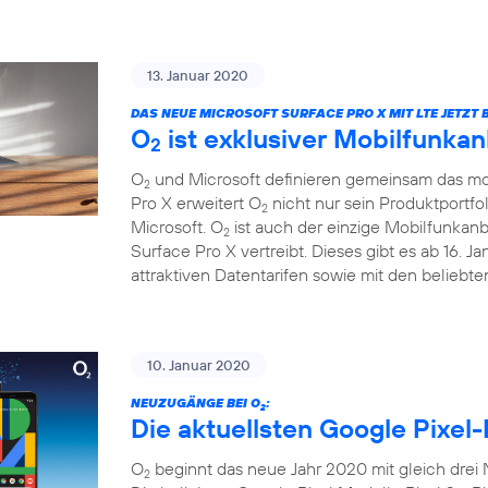
13. Januar 2020
DAS NEUE MICROSOFT SURFACE PRO X MIT LTE JETZT B
O
ist exklusiver Mobilfunkan
2
O
und Microsoft definieren gemeinsam das mob
2
Pro X erweitert O
nicht nur sein Produktportfo
2
Microsoft. O
ist auch der einzige Mobilfunkanb
2
Surface Pro X vertreibt. Dieses gibt es ab 16. 
attraktiven Datentarifen sowie mit den beliebt
10. Januar 2020
NEUZUGÄNGE BEI O
:
2
Die aktuellsten Google Pixel-
O
beginnt das neue Jahr 2020 mit gleich drei
2