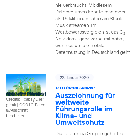
nie verbraucht. Mit diesem
Datenvolumen könnte man mehr
als 1,5 Millionen Jahre am Stück
Musik streamen. Im
Wettbewerbsvergleich ist das O
2
Netz damit ganz vorne mit dabei,
wenn es um die mobile
Datennutzung in Deutschland geht.
22. Januar 2020
TELEFÓNICA GRUPPE:
Auszeichnung für
Credits: Pixabay User
weltweite
geralt
|
CC0 1.0, Farbe
Führungsrolle im
& Ausschnitt
Klima- und
bearbeitet
Umweltschutz
Die Telefónica Gruppe gehört zu