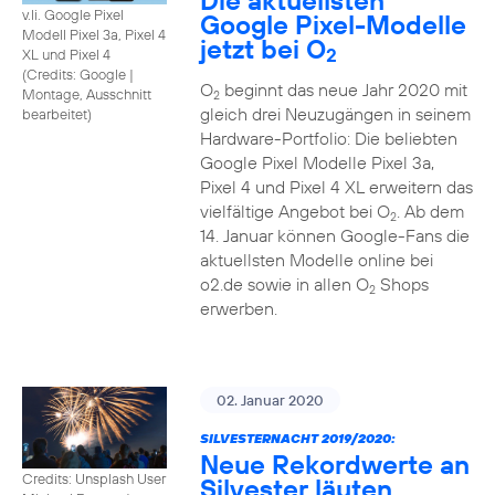
Die aktuellsten
v.li. Google Pixel
Google Pixel-Modelle
Modell Pixel 3a, Pixel 4
jetzt bei O
2
XL und Pixel 4
(
Credits: Google
|
O
beginnt das neue Jahr 2020 mit
Montage, Ausschnitt
2
gleich drei Neuzugängen in seinem
bearbeitet
)
Hardware-Portfolio: Die beliebten
Google Pixel Modelle Pixel 3a,
Pixel 4 und Pixel 4 XL erweitern das
vielfältige Angebot bei O
. Ab dem
2
14. Januar können Google-Fans die
aktuellsten Modelle online bei
o2.de sowie in allen O
Shops
2
erwerben.
02. Januar 2020
SILVESTERNACHT 2019/2020:
Neue Rekordwerte an
Credits: Unsplash User
Silvester läuten