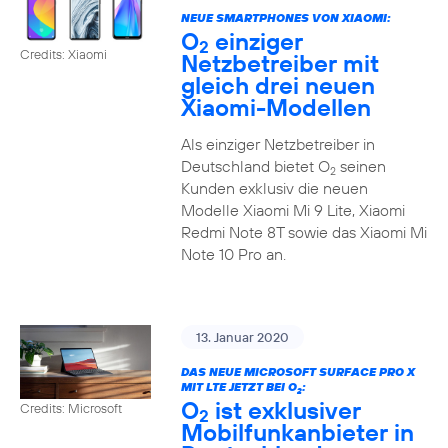
NEUE SMARTPHONES VON XIAOMI:
O
einziger
2
Credits: Xiaomi
Netzbetreiber mit
gleich drei neuen
Xiaomi-Modellen
Als einziger Netzbetreiber in
Deutschland bietet O
seinen
2
Kunden exklusiv die neuen
Modelle Xiaomi Mi 9 Lite, Xiaomi
Redmi Note 8T sowie das Xiaomi Mi
Note 10 Pro an.
13. Januar 2020
DAS NEUE MICROSOFT SURFACE PRO X
MIT LTE JETZT BEI O
:
2
O
ist exklusiver
Credits: Microsoft
2
Mobilfunkanbieter in