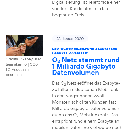
Digitalisierung“ ist Telefónica einer
von fünf Kandidaten für den
begehrten Preis.
23. Januar 2020
DEUTSCHER MOBILFUNK STARTET INS
EXABYTE-ZEITALTER:
O
Netz stemmt rund
Credits: Pixabay User
2
1 Milliarde Gigabyte
terimakasih0
|
CC0
1.0, Ausschnitt
Datenvolumen
bearbeitet
Das O
Netz eröffnet das Exabyte-
2
Zeitalter im deutschen Mobilfunk:
In den vergangenen zwölf
Monaten schickten Kunden fast 1
Milliarde Gigabyte Datenvolumen
durch das O
Mobilfunknetz. Das
2
entspricht rund einem Exabyte an
mobilen Daten. So viel wurde noch