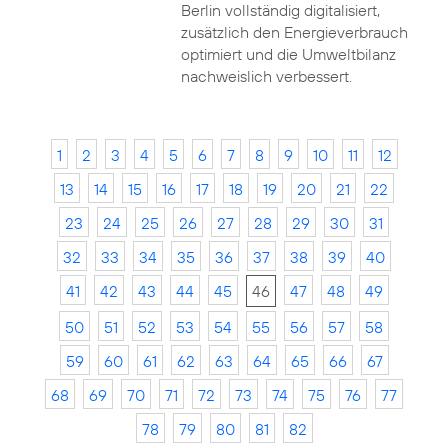
Berlin vollständig digitalisiert,
zusätzlich den Energieverbrauch
optimiert und die Umweltbilanz
nachweislich verbessert.
1
2
3
4
5
6
7
8
9
10
11
12
13
14
15
16
17
18
19
20
21
22
23
24
25
26
27
28
29
30
31
32
33
34
35
36
37
38
39
40
41
42
43
44
45
46
47
48
49
50
51
52
53
54
55
56
57
58
59
60
61
62
63
64
65
66
67
68
69
70
71
72
73
74
75
76
77
78
79
80
81
82