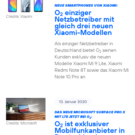
NEUE SMARTPHONES VON XIAOMI:
O
einziger
2
Credits: Xiaomi
Netzbetreiber mit
gleich drei neuen
Xiaomi-Modellen
Als einziger Netzbetreiber in
Deutschland bietet O
seinen
2
Kunden exklusiv die neuen
Modelle Xiaomi Mi 9 Lite, Xiaomi
Redmi Note 8T sowie das Xiaomi Mi
Note 10 Pro an.
13. Januar 2020
DAS NEUE MICROSOFT SURFACE PRO X
MIT LTE JETZT BEI O
:
2
O
ist exklusiver
Credits: Microsoft
2
Mobilfunkanbieter in