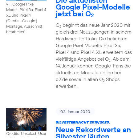
Die aktuellsten
v.li. Google Pixel
Google Pixel-Modelle
Modell Pixel 3a, Pixel 4
jetzt bei O
2
XL und Pixel 4
(
Credits: Google
|
O
beginnt das neue Jahr 2020 mit
Montage, Ausschnitt
2
gleich drei Neuzugängen in seinem
bearbeitet
)
Hardware-Portfolio: Die beliebten
Google Pixel Modelle Pixel 3a,
Pixel 4 und Pixel 4 XL erweitern das
vielfältige Angebot bei O
. Ab dem
2
14. Januar können Google-Fans die
aktuellsten Modelle online bei
o2.de sowie in allen O
Shops
2
erwerben.
02. Januar 2020
SILVESTERNACHT 2019/2020:
Neue Rekordwerte an
Credits: Unsplash User
Silvester läuten