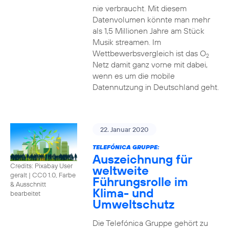
nie verbraucht. Mit diesem
Datenvolumen könnte man mehr
als 1,5 Millionen Jahre am Stück
Musik streamen. Im
Wettbewerbsvergleich ist das O
2
Netz damit ganz vorne mit dabei,
wenn es um die mobile
Datennutzung in Deutschland geht.
22. Januar 2020
TELEFÓNICA GRUPPE:
Auszeichnung für
Credits: Pixabay User
weltweite
geralt
|
CC0 1.0, Farbe
Führungsrolle im
& Ausschnitt
Klima- und
bearbeitet
Umweltschutz
Die Telefónica Gruppe gehört zu