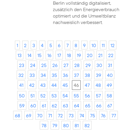
Berlin vollständig digitalisiert,
zusätzlich den Energieverbrauch
optimiert und die Umweltbilanz
nachweislich verbessert.
1
2
3
4
5
6
7
8
9
10
11
12
13
14
15
16
17
18
19
20
21
22
23
24
25
26
27
28
29
30
31
32
33
34
35
36
37
38
39
40
41
42
43
44
45
46
47
48
49
50
51
52
53
54
55
56
57
58
59
60
61
62
63
64
65
66
67
68
69
70
71
72
73
74
75
76
77
78
79
80
81
82