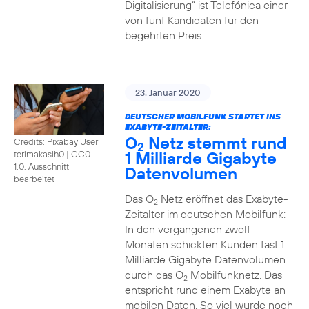
Digitalisierung“ ist Telefónica einer
von fünf Kandidaten für den
begehrten Preis.
23. Januar 2020
DEUTSCHER MOBILFUNK STARTET INS
EXABYTE-ZEITALTER:
O
Netz stemmt rund
Credits: Pixabay User
2
1 Milliarde Gigabyte
terimakasih0
|
CC0
1.0, Ausschnitt
Datenvolumen
bearbeitet
Das O
Netz eröffnet das Exabyte-
2
Zeitalter im deutschen Mobilfunk:
In den vergangenen zwölf
Monaten schickten Kunden fast 1
Milliarde Gigabyte Datenvolumen
durch das O
Mobilfunknetz. Das
2
entspricht rund einem Exabyte an
mobilen Daten. So viel wurde noch