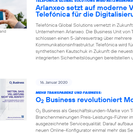
TELEFÓNICA GLOBAL SOLUTIONS WIRD NETZWERKPAR
Arlanxeo setzt auf moderne 
Telefónica für die Digitalisie
Telefónica Global Solutions vernetzt in Zukun
Unternehmen Arlanxeo. Die Business Unit von 
land
schlossen einen 5-Jahresvertrag über mehrere 
Kommunikationsinfrastruktur. Telefónica wird 
synthetischen Kautschuk in Zukunft die neues
integrierten Sicherheitslösungen bereitstellen 
16. Januar 2020
MEHR TRANSPARENZ UND FAIRNESS:
O
Business revolutioniert M
2
O
Business als Geschäftskunden-Marke von Tel
2
Branchenmeinungen Preis-Leistungs-Führer im
ausgezeichnete Servicequalität. Darauf aufbaue
neuen Online-Konfigurator einmal mehr das S