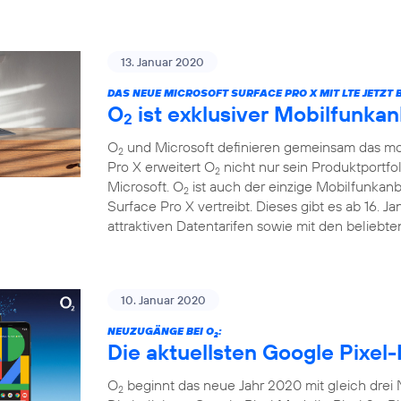
13. Januar 2020
DAS NEUE MICROSOFT SURFACE PRO X MIT LTE JETZT B
O
ist exklusiver Mobilfunkan
2
O
und Microsoft definieren gemeinsam das mob
2
Pro X erweitert O
nicht nur sein Produktportfo
2
Microsoft. O
ist auch der einzige Mobilfunkanb
2
Surface Pro X vertreibt. Dieses gibt es ab 16. 
attraktiven Datentarifen sowie mit den beliebt
10. Januar 2020
NEUZUGÄNGE BEI O
:
2
Die aktuellsten Google Pixel-
O
beginnt das neue Jahr 2020 mit gleich drei
2