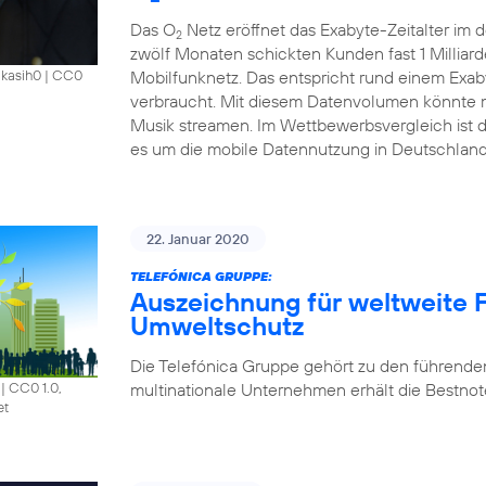
Das O
Netz eröffnet das Exabyte-Zeitalter im
2
zwölf Monaten schickten Kunden fast 1 Millia
Mobilfunknetz. Das entspricht rund einem Exab
akasih0
|
CC0
verbraucht. Mit diesem Datenvolumen könnte m
Musik streamen. Im Wettbewerbsvergleich ist 
es um die mobile Datennutzung in Deutschland
22. Januar 2020
TELEFÓNICA GRUPPE:
Auszeichnung für weltweite F
Umweltschutz
Die Telefónica Gruppe gehört zu den führende
multinationale Unternehmen erhält die Bestnote
|
CC0 1.0,
et