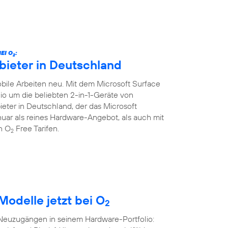
EI O
:
2
bieter in Deutschland
ile Arbeiten neu. Mit dem Microsoft Surface
lio um die beliebten 2-in-1-Geräte von
ieter in Deutschland, der das Microsoft
Januar als reines Hardware-Angebot, als auch mit
en O
Free Tarifen.
2
Modelle jetzt bei O
2
 Neuzugängen in seinem Hardware-Portfolio: