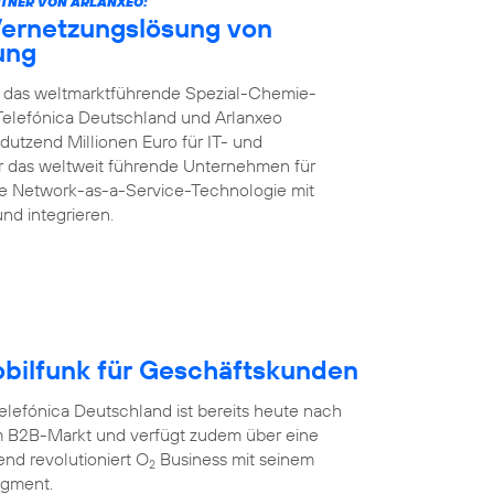
TNER VON ARLANXEO:
Vernetzungslösung von
rung
ft das weltmarktführende Spezial-Chemie-
Telefónica Deutschland und Arlanxeo
dutzend Millionen Euro für IT- und
für das weltweit führende Unternehmen für
te Network-as-a-Service-Technologie mit
und integrieren.
obilfunk für Geschäftskunden
efónica Deutschland ist bereits heute nach
 B2B-Markt und verfügt zudem über eine
nd revolutioniert O
Business mit seinem
2
egment.