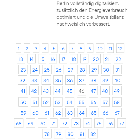
Berlin vollständig digitalisiert,
zusätzlich den Energieverbrauch
optimiert und die Umweltbilanz
nachweislich verbessert.
1
2
3
4
5
6
7
8
9
10
11
12
13
14
15
16
17
18
19
20
21
22
23
24
25
26
27
28
29
30
31
32
33
34
35
36
37
38
39
40
41
42
43
44
45
46
47
48
49
50
51
52
53
54
55
56
57
58
59
60
61
62
63
64
65
66
67
68
69
70
71
72
73
74
75
76
77
78
79
80
81
82