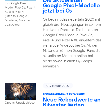
Die aktuellsten
v.li. Google Pixel
Google Pixel-Modelle
Modell Pixel 3a, Pixel 4
jetzt bei O
2
XL und Pixel 4
(
Credits: Google
|
O
beginnt das neue Jahr 2020 mit
Montage, Ausschnitt
2
gleich drei Neuzugängen in seinem
bearbeitet
)
Hardware-Portfolio: Die beliebten
Google Pixel Modelle Pixel 3a,
Pixel 4 und Pixel 4 XL erweitern das
vielfältige Angebot bei O
. Ab dem
2
14. Januar können Google-Fans die
aktuellsten Modelle online bei
o2.de sowie in allen O
Shops
2
erwerben.
02. Januar 2020
SILVESTERNACHT 2019/2020:
Neue Rekordwerte an
Credits: Unsplash User
Silvester läuten