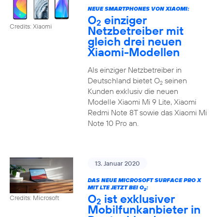
NEUE SMARTPHONES VON XIAOMI:
O
einziger
2
Credits: Xiaomi
Netzbetreiber mit
gleich drei neuen
Xiaomi-Modellen
Als einziger Netzbetreiber in
Deutschland bietet O
seinen
2
Kunden exklusiv die neuen
Modelle Xiaomi Mi 9 Lite, Xiaomi
Redmi Note 8T sowie das Xiaomi Mi
Note 10 Pro an.
13. Januar 2020
DAS NEUE MICROSOFT SURFACE PRO X
MIT LTE JETZT BEI O
:
2
O
ist exklusiver
Credits: Microsoft
2
Mobilfunkanbieter in