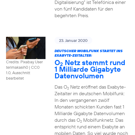
Digitalisierung“ ist Telefónica einer
von fünf Kandidaten für den
begehrten Preis.
23. Januar 2020
DEUTSCHER MOBILFUNK STARTET INS
EXABYTE-ZEITALTER:
O
Netz stemmt rund
Credits: Pixabay User
2
1 Milliarde Gigabyte
terimakasih0
|
CC0
1.0, Ausschnitt
Datenvolumen
bearbeitet
Das O
Netz eröffnet das Exabyte-
2
Zeitalter im deutschen Mobilfunk:
In den vergangenen zwölf
Monaten schickten Kunden fast 1
Milliarde Gigabyte Datenvolumen
durch das O
Mobilfunknetz. Das
2
entspricht rund einem Exabyte an
mobilen Daten. So viel wurde noch