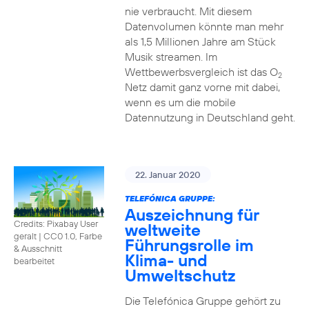
nie verbraucht. Mit diesem
Datenvolumen könnte man mehr
als 1,5 Millionen Jahre am Stück
Musik streamen. Im
Wettbewerbsvergleich ist das O
2
Netz damit ganz vorne mit dabei,
wenn es um die mobile
Datennutzung in Deutschland geht.
22. Januar 2020
TELEFÓNICA GRUPPE:
Auszeichnung für
Credits: Pixabay User
weltweite
geralt
|
CC0 1.0, Farbe
Führungsrolle im
& Ausschnitt
Klima- und
bearbeitet
Umweltschutz
Die Telefónica Gruppe gehört zu