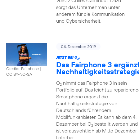
Vorsitz Chiles stattfindet. Dazu
sorgt das Unternehmen unter
anderem für die Kommunikation
und Cybersicherheit.
04. Dezember 2019
JETZT BEI O
:
2
Das Fairphone 3 ergänz
Credits: Fairphone
|
Nachhaltigkeitsstrategi
CC BY-NC-SA
O
nimmt das Fairphone 3 in sein
2
Portfolio auf. Das leicht zu reparierend
Smartphone ergänzt die
Nachhaltigkeitsstrategie von
Deutschlands führendem
Mobilfunkanbieter. Es kann ab dem 4.
Dezember bei O
bestellt werden und
2
ist voraussichtlich ab Mitte Dezember
lieferbar.