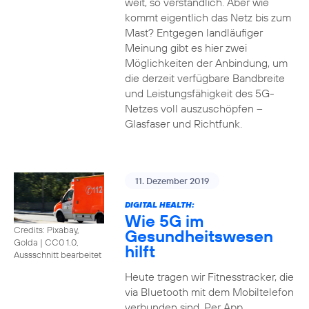
weit, so verständlich. Aber wie
kommt eigentlich das Netz bis zum
Mast? Entgegen landläufiger
Meinung gibt es hier zwei
Möglichkeiten der Anbindung, um
die derzeit verfügbare Bandbreite
und Leistungsfähigkeit des 5G-
Netzes voll auszuschöpfen –
Glasfaser und Richtfunk.
11. Dezember 2019
DIGITAL HEALTH:
Wie 5G im
Credits: Pixabay,
Gesundheitswesen
Golda
|
CC0 1.0,
hilft
Aussschnitt bearbeitet
Heute tragen wir Fitnesstracker, die
via Bluetooth mit dem Mobiltelefon
verbunden sind. Per App