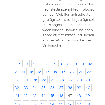
Insbesondere deshalb, weil das
nächste Jahrzehnt technologisch
von der Mobilfunkinfrastruktur
geprägt sein wird, ja geprägt sein
muss angesichts der schnelle
wachsenden Bedürfnisse nach
Konnektivität immer und überall
aus der Wirtschaft und bei den
Verbrauchern.
1
2
3
4
5
6
7
8
9
10
11
12
13
14
15
16
17
18
19
20
21
22
23
24
25
26
27
28
29
30
31
32
33
34
35
36
37
38
39
40
41
42
43
44
45
46
47
48
49
50
51
52
53
54
55
56
57
58