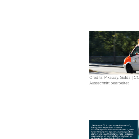
Credits: Pixabay, Golda
|
CC
Aussschnitt bearbeitet