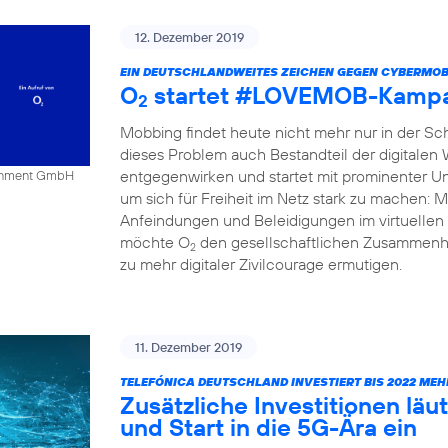
12. Dezember 2019
EIN DEUTSCHLANDWEITES ZEICHEN GEGEN CYBERMOB
O
startet #LOVEMOB-Kampa
2
Mobbing findet heute nicht mehr nur in der Schu
dieses Problem auch Bestandteil der digitalen
entgegenwirken und startet mit prominenter Un
tainment GmbH
um sich für Freiheit im Netz stark zu mache
Anfeindungen und Beleidigungen im virtuellen 
möchte O
den gesellschaftlichen Zusammenha
2
zu mehr digitaler Zivilcourage ermutigen.
11. Dezember 2019
TELEFÓNICA DEUTSCHLAND INVESTIERT BIS 2022 MEH
Zusätzliche Investitionen l
und Start in die 5G-Ära ein