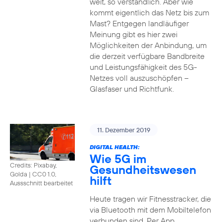
weit, so verständlich. Aber wie
kommt eigentlich das Netz bis zum
Mast? Entgegen landläufiger
Meinung gibt es hier zwei
Möglichkeiten der Anbindung, um
die derzeit verfügbare Bandbreite
und Leistungsfähigkeit des 5G-
Netzes voll auszuschöpfen –
Glasfaser und Richtfunk.
11. Dezember 2019
DIGITAL HEALTH:
Wie 5G im
Credits: Pixabay,
Gesundheitswesen
Golda
|
CC0 1.0,
hilft
Aussschnitt bearbeitet
Heute tragen wir Fitnesstracker, die
via Bluetooth mit dem Mobiltelefon
verbunden sind. Per App