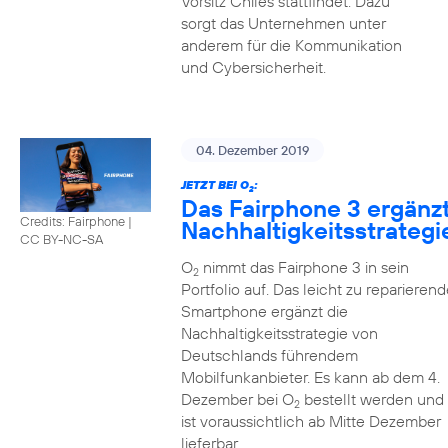
Vorsitz Chiles stattfindet. Dazu
sorgt das Unternehmen unter
anderem für die Kommunikation
und Cybersicherheit.
04. Dezember 2019
JETZT BEI O
:
2
Das Fairphone 3 ergänz
Credits: Fairphone
|
Nachhaltigkeitsstrategi
CC BY-NC-SA
O
nimmt das Fairphone 3 in sein
2
Portfolio auf. Das leicht zu reparierend
Smartphone ergänzt die
Nachhaltigkeitsstrategie von
Deutschlands führendem
Mobilfunkanbieter. Es kann ab dem 4.
Dezember bei O
bestellt werden und
2
ist voraussichtlich ab Mitte Dezember
lieferbar.