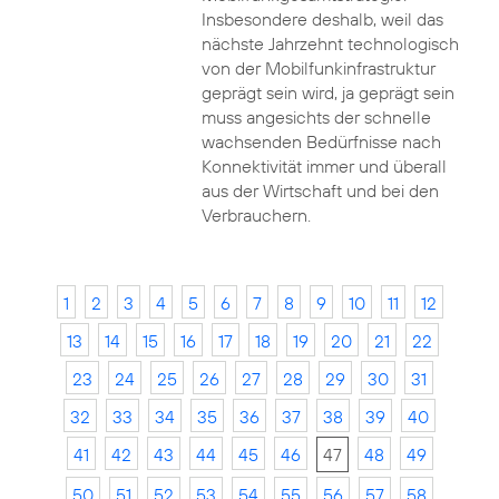
Insbesondere deshalb, weil das
nächste Jahrzehnt technologisch
von der Mobilfunkinfrastruktur
geprägt sein wird, ja geprägt sein
muss angesichts der schnelle
wachsenden Bedürfnisse nach
Konnektivität immer und überall
aus der Wirtschaft und bei den
Verbrauchern.
1
2
3
4
5
6
7
8
9
10
11
12
13
14
15
16
17
18
19
20
21
22
23
24
25
26
27
28
29
30
31
32
33
34
35
36
37
38
39
40
41
42
43
44
45
46
47
48
49
50
51
52
53
54
55
56
57
58