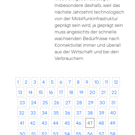
Insbesondere deshalb, weil das
nächste Jahrzehnt technologisch
von der Mobilfunkinfrastruktur
geprägt sein wird, ja geprägt sein
muss angesichts der schnelle
wachsenden Bedürfnisse nach
Konnektivität immer und überall
aus der Wirtschaft und bei den
Verbrauchern.
1
2
3
4
5
6
7
8
9
10
11
12
13
14
15
16
17
18
19
20
21
22
23
24
25
26
27
28
29
30
31
32
33
34
35
36
37
38
39
40
41
42
43
44
45
46
47
48
49
50
51
52
53
54
55
56
57
58