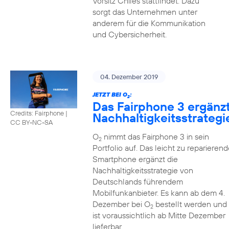
Vorsitz Chiles stattfindet. Dazu
sorgt das Unternehmen unter
anderem für die Kommunikation
und Cybersicherheit.
04. Dezember 2019
JETZT BEI O
:
2
Das Fairphone 3 ergänz
Credits: Fairphone
|
Nachhaltigkeitsstrategi
CC BY-NC-SA
O
nimmt das Fairphone 3 in sein
2
Portfolio auf. Das leicht zu reparierend
Smartphone ergänzt die
Nachhaltigkeitsstrategie von
Deutschlands führendem
Mobilfunkanbieter. Es kann ab dem 4.
Dezember bei O
bestellt werden und
2
ist voraussichtlich ab Mitte Dezember
lieferbar.