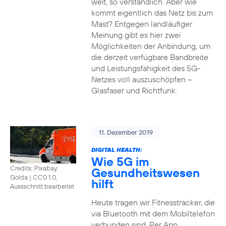
weit, so verständlich. Aber wie
kommt eigentlich das Netz bis zum
Mast? Entgegen landläufiger
Meinung gibt es hier zwei
Möglichkeiten der Anbindung, um
die derzeit verfügbare Bandbreite
und Leistungsfähigkeit des 5G-
Netzes voll auszuschöpfen –
Glasfaser und Richtfunk.
11. Dezember 2019
DIGITAL HEALTH:
Wie 5G im
Credits: Pixabay,
Gesundheitswesen
Golda
|
CC0 1.0,
hilft
Aussschnitt bearbeitet
Heute tragen wir Fitnesstracker, die
via Bluetooth mit dem Mobiltelefon
verbunden sind. Per App