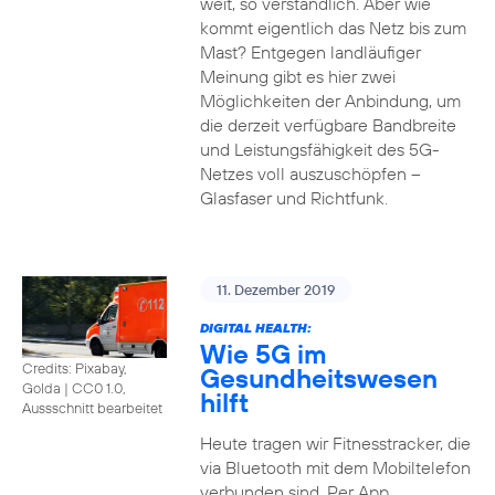
weit, so verständlich. Aber wie
kommt eigentlich das Netz bis zum
Mast? Entgegen landläufiger
Meinung gibt es hier zwei
Möglichkeiten der Anbindung, um
die derzeit verfügbare Bandbreite
und Leistungsfähigkeit des 5G-
Netzes voll auszuschöpfen –
Glasfaser und Richtfunk.
11. Dezember 2019
DIGITAL HEALTH:
Wie 5G im
Credits: Pixabay,
Gesundheitswesen
Golda
|
CC0 1.0,
hilft
Aussschnitt bearbeitet
Heute tragen wir Fitnesstracker, die
via Bluetooth mit dem Mobiltelefon
verbunden sind. Per App