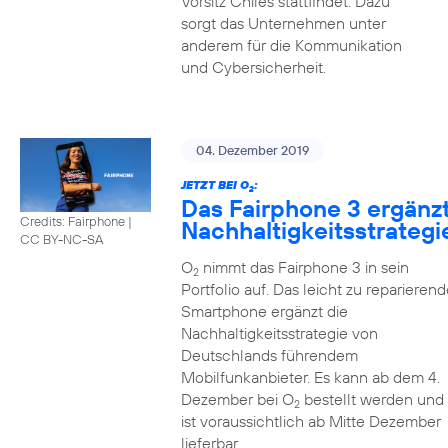
Vorsitz Chiles stattfindet. Dazu
sorgt das Unternehmen unter
anderem für die Kommunikation
und Cybersicherheit.
04. Dezember 2019
JETZT BEI O
:
2
Das Fairphone 3 ergänz
Credits: Fairphone
|
Nachhaltigkeitsstrategi
CC BY-NC-SA
O
nimmt das Fairphone 3 in sein
2
Portfolio auf. Das leicht zu reparierend
Smartphone ergänzt die
Nachhaltigkeitsstrategie von
Deutschlands führendem
Mobilfunkanbieter. Es kann ab dem 4.
Dezember bei O
bestellt werden und
2
ist voraussichtlich ab Mitte Dezember
lieferbar.