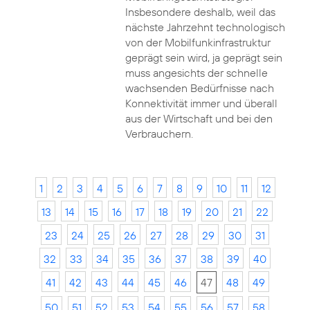
Insbesondere deshalb, weil das
nächste Jahrzehnt technologisch
von der Mobilfunkinfrastruktur
geprägt sein wird, ja geprägt sein
muss angesichts der schnelle
wachsenden Bedürfnisse nach
Konnektivität immer und überall
aus der Wirtschaft und bei den
Verbrauchern.
1
2
3
4
5
6
7
8
9
10
11
12
13
14
15
16
17
18
19
20
21
22
23
24
25
26
27
28
29
30
31
32
33
34
35
36
37
38
39
40
41
42
43
44
45
46
47
48
49
50
51
52
53
54
55
56
57
58