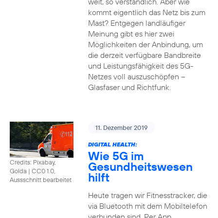
weit, so verständlich. Aber wie
kommt eigentlich das Netz bis zum
Mast? Entgegen landläufiger
Meinung gibt es hier zwei
Möglichkeiten der Anbindung, um
die derzeit verfügbare Bandbreite
und Leistungsfähigkeit des 5G-
Netzes voll auszuschöpfen –
Glasfaser und Richtfunk.
11. Dezember 2019
DIGITAL HEALTH:
Wie 5G im
Credits: Pixabay,
Gesundheitswesen
Golda
|
CC0 1.0,
hilft
Aussschnitt bearbeitet
Heute tragen wir Fitnesstracker, die
via Bluetooth mit dem Mobiltelefon
verbunden sind. Per App