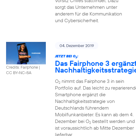
Vorsitz Chiles stattfindet. Dazu
sorgt das Unternehmen unter
anderem für die Kommunikation
und Cybersicherheit.
04. Dezember 2019
JETZT BEI O
:
2
Das Fairphone 3 ergänz
Credits: Fairphone
|
Nachhaltigkeitsstrategi
CC BY-NC-SA
O
nimmt das Fairphone 3 in sein
2
Portfolio auf. Das leicht zu reparierend
Smartphone ergänzt die
Nachhaltigkeitsstrategie von
Deutschlands führendem
Mobilfunkanbieter. Es kann ab dem 4.
Dezember bei O
bestellt werden und
2
ist voraussichtlich ab Mitte Dezember
lieferbar.