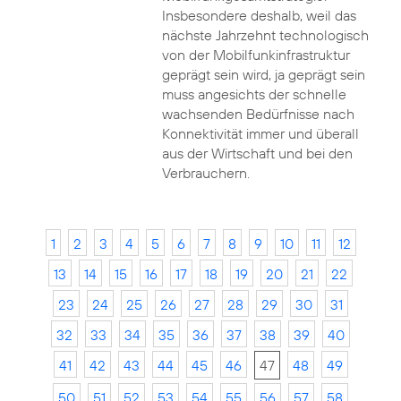
Insbesondere deshalb, weil das
nächste Jahrzehnt technologisch
von der Mobilfunkinfrastruktur
geprägt sein wird, ja geprägt sein
muss angesichts der schnelle
wachsenden Bedürfnisse nach
Konnektivität immer und überall
aus der Wirtschaft und bei den
Verbrauchern.
1
2
3
4
5
6
7
8
9
10
11
12
13
14
15
16
17
18
19
20
21
22
23
24
25
26
27
28
29
30
31
32
33
34
35
36
37
38
39
40
41
42
43
44
45
46
47
48
49
50
51
52
53
54
55
56
57
58