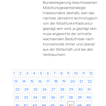
Bundesregierung beschlossenen
Mobilfunkgesamtstrategie.
Insbesondere deshalb, weil das
nächste Jahrzehnt technologisch
von der Mobilfunkinfrastruktur
geprägt sein wird, ja geprägt sein
muss angesichts der schnelle
wachsenden Bedürfnisse nach
Konnektivität immer und überall
aus der Wirtschaft und bei den
Verbrauchern.
1
2
3
4
5
6
7
8
9
10
11
12
13
14
15
16
17
18
19
20
21
22
23
24
25
26
27
28
29
30
31
32
33
34
35
36
37
38
39
40
41
42
43
44
45
46
47
48
49