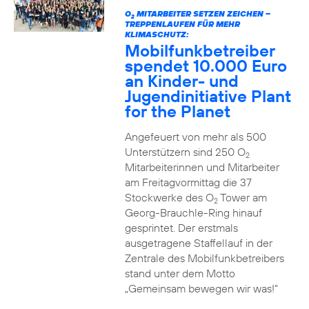
O
MITARBEITER SETZEN ZEICHEN –
2
TREPPENLAUFEN FÜR MEHR
KLIMASCHUTZ:
Mobilfunkbetreiber
spendet 10.000 Euro
an Kinder- und
Jugendinitiative Plant
for the Planet
Angefeuert von mehr als 500
Unterstützern sind 250 O
2
Mitarbeiterinnen und Mitarbeiter
am Freitagvormittag die 37
Stockwerke des O
Tower am
2
Georg-Brauchle-Ring hinauf
gesprintet. Der erstmals
ausgetragene Staffellauf in der
Zentrale des Mobilfunkbetreibers
stand unter dem Motto
„Gemeinsam bewegen wir was!“