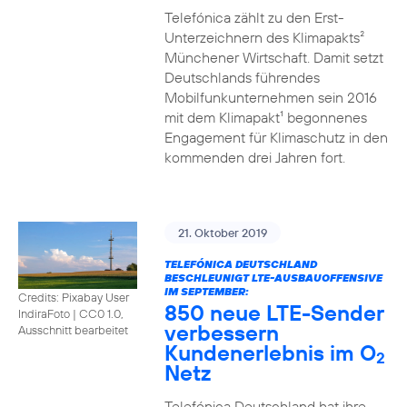
Telefónica zählt zu den Erst-
Unterzeichnern des Klimapakts²
Münchener Wirtschaft. Damit setzt
Deutschlands führendes
Mobilfunkunternehmen sein 2016
mit dem Klimapakt¹ begonnenes
Engagement für Klimaschutz in den
kommenden drei Jahren fort.
21. Oktober 2019
TELEFÓNICA DEUTSCHLAND
BESCHLEUNIGT LTE-AUSBAUOFFENSIVE
IM SEPTEMBER:
Credits: Pixabay User
850 neue LTE-Sender
IndiraFoto
|
CC0 1.0,
verbessern
Ausschnitt bearbeitet
Kundenerlebnis im O
2
Netz
Telefónica Deutschland hat ihre