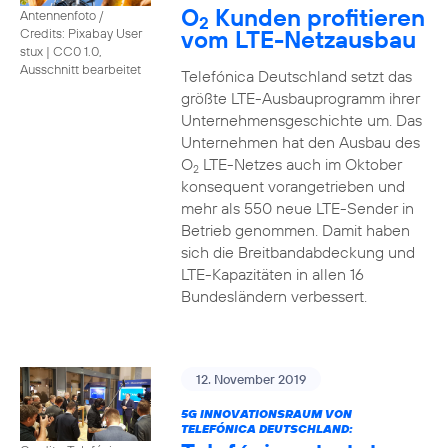
O
Kunden profitieren
Antennenfoto /
2
vom LTE-Netzausbau
Credits: Pixabay User
stux
|
CC0 1.0,
Ausschnitt bearbeitet
Telefónica Deutschland setzt das
größte LTE-Ausbauprogramm ihrer
Unternehmensgeschichte um. Das
Unternehmen hat den Ausbau des
O
LTE-Netzes auch im Oktober
2
konsequent vorangetrieben und
mehr als 550 neue LTE-Sender in
Betrieb genommen. Damit haben
sich die Breitbandabdeckung und
LTE-Kapazitäten in allen 16
Bundesländern verbessert.
12. November 2019
5G INNOVATIONSRAUM VON
TELEFÓNICA DEUTSCHLAND: