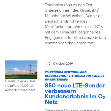
Telefónica zählt zu den Erst-
Unterzeichnern des Klimapakts²
Münchener Wirtschaft. Damit setzt
Deutschlands führendes
Mobilfunkunternehmen sein 2016
mit dem Klimapakt¹ begonnenes
Engagement für Klimaschutz in den
kommenden drei Jahren fort.
21. Oktober 2019
TELEFÓNICA DEUTSCHLAND
BESCHLEUNIGT LTE-AUSBAUOFFENSIVE
IM SEPTEMBER:
Credits: Pixabay User
850 neue LTE-Sender
IndiraFoto
|
CC0 1.0,
verbessern
Ausschnitt bearbeitet
Kundenerlebnis im O
2
Netz
Telefónica Deutschland hat ihre