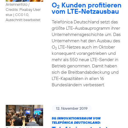
O
Kunden profitieren
Antennenfoto /
2
vom LTE-Netzausbau
Credits: Pixabay User
stux
|
CC0 1.0,
Ausschnitt bearbeitet
Telefónica Deutschland setzt das
größte LTE-Ausbauprogramm ihrer
Unternehmensgeschichte um. Das
Unternehmen hat den Ausbau des
O
LTE-Netzes auch im Oktober
2
konsequent vorangetrieben und
mehr als 550 neue LTE-Sender in
Betrieb genommen. Damit haben
sich die Breitbandabdeckung und
LTE-Kapazitäten in allen 16
Bundesländern verbessert.
12. November 2019
5G INNOVATIONSRAUM VON
TELEFÓNICA DEUTSCHLAND: