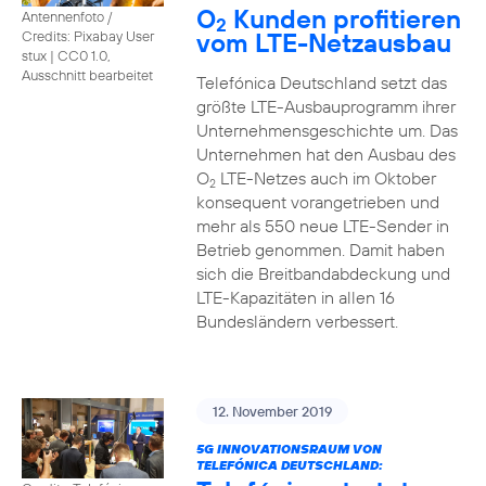
O
Kunden profitieren
Antennenfoto /
2
vom LTE-Netzausbau
Credits: Pixabay User
stux
|
CC0 1.0,
Ausschnitt bearbeitet
Telefónica Deutschland setzt das
größte LTE-Ausbauprogramm ihrer
Unternehmensgeschichte um. Das
Unternehmen hat den Ausbau des
O
LTE-Netzes auch im Oktober
2
konsequent vorangetrieben und
mehr als 550 neue LTE-Sender in
Betrieb genommen. Damit haben
sich die Breitbandabdeckung und
LTE-Kapazitäten in allen 16
Bundesländern verbessert.
12. November 2019
5G INNOVATIONSRAUM VON
TELEFÓNICA DEUTSCHLAND: