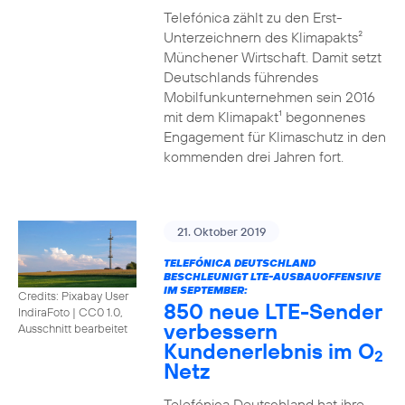
Telefónica zählt zu den Erst-
Unterzeichnern des Klimapakts²
Münchener Wirtschaft. Damit setzt
Deutschlands führendes
Mobilfunkunternehmen sein 2016
mit dem Klimapakt¹ begonnenes
Engagement für Klimaschutz in den
kommenden drei Jahren fort.
21. Oktober 2019
TELEFÓNICA DEUTSCHLAND
BESCHLEUNIGT LTE-AUSBAUOFFENSIVE
IM SEPTEMBER:
Credits: Pixabay User
850 neue LTE-Sender
IndiraFoto
|
CC0 1.0,
verbessern
Ausschnitt bearbeitet
Kundenerlebnis im O
2
Netz
Telefónica Deutschland hat ihre