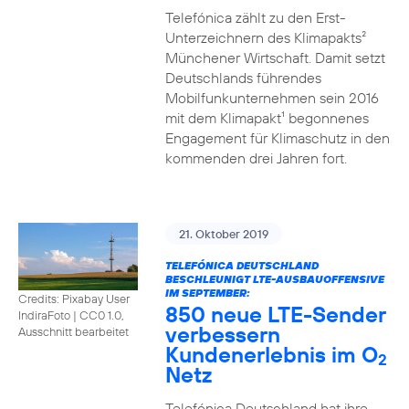
Telefónica zählt zu den Erst-
Unterzeichnern des Klimapakts²
Münchener Wirtschaft. Damit setzt
Deutschlands führendes
Mobilfunkunternehmen sein 2016
mit dem Klimapakt¹ begonnenes
Engagement für Klimaschutz in den
kommenden drei Jahren fort.
21. Oktober 2019
TELEFÓNICA DEUTSCHLAND
BESCHLEUNIGT LTE-AUSBAUOFFENSIVE
IM SEPTEMBER:
Credits: Pixabay User
850 neue LTE-Sender
IndiraFoto
|
CC0 1.0,
verbessern
Ausschnitt bearbeitet
Kundenerlebnis im O
2
Netz
Telefónica Deutschland hat ihre