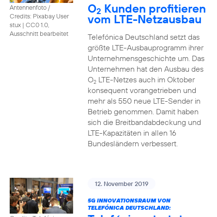
O
Kunden profitieren
Antennenfoto /
2
vom LTE-Netzausbau
Credits: Pixabay User
stux
|
CC0 1.0,
Ausschnitt bearbeitet
Telefónica Deutschland setzt das
größte LTE-Ausbauprogramm ihrer
Unternehmensgeschichte um. Das
Unternehmen hat den Ausbau des
O
LTE-Netzes auch im Oktober
2
konsequent vorangetrieben und
mehr als 550 neue LTE-Sender in
Betrieb genommen. Damit haben
sich die Breitbandabdeckung und
LTE-Kapazitäten in allen 16
Bundesländern verbessert.
12. November 2019
5G INNOVATIONSRAUM VON
TELEFÓNICA DEUTSCHLAND: