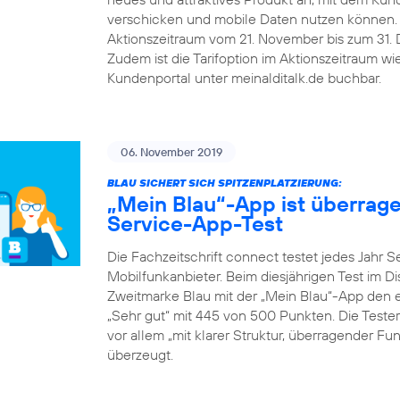
verschicken und mobile Daten nutzen können.
Aktionszeitraum vom 21. November bis zum 31. De
Zudem ist die Tarifoption im Aktionszeitraum w
Kundenportal unter meinalditalk.de buchbar.
06. November 2019
BLAU SICHERT SICH SPITZENPLATZIERUNG:
„Mein Blau“-App ist überrag
Service-App-Test
Die Fachzeitschrift connect testet jedes Jahr 
Mobilfunkanbieter. Beim diesjährigen Test im D
Zweitmarke Blau mit der „Mein Blau“-App den er
„Sehr gut“ mit 445 von 500 Punkten. Die Teste
vor allem „mit klarer Struktur, überragender F
überzeugt.