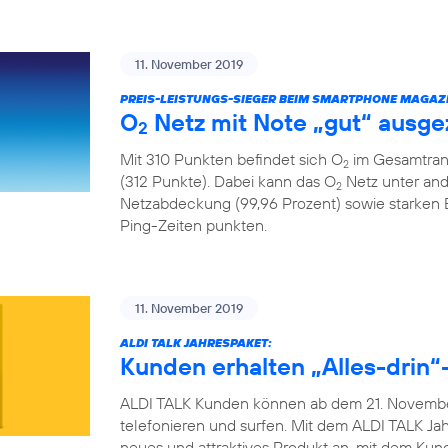
11. November 2019
PREIS-LEISTUNGS-SIEGER BEIM SMARTPHONE MAGAZI
O
Netz mit Note „gut“ ausge
2
Mit 310 Punkten befindet sich O
im Gesamtrank
2
(312 Punkte). Dabei kann das O
Netz unter and
2
Netzabdeckung (99,96 Prozent) sowie starken
Ping-Zeiten punkten.
11. November 2019
ALDI TALK JAHRESPAKET:
Kunden erhalten „Alles-drin“-
ALDI TALK Kunden können ab dem 21. November
telefonieren und surfen. Mit dem ALDI TALK Jah
neues und attraktives Produkt an, mit dem Ku