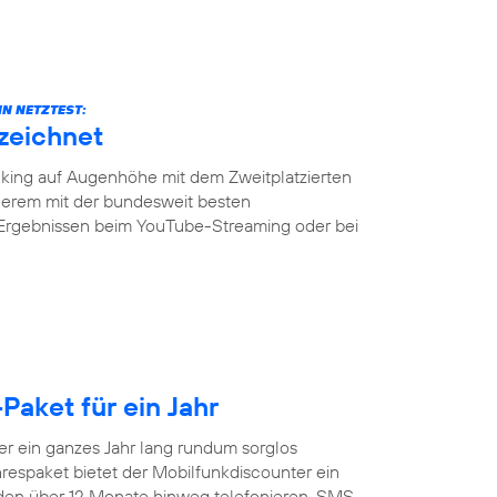
N NETZTEST:
zeichnet
ing auf Augenhöhe mit dem Zweitplatzierten
erem mit der bundesweit besten
 Ergebnissen beim YouTube-Streaming oder bei
Paket für ein Jahr
 ein ganzes Jahr lang rundum sorglos
respaket bietet der Mobilfunkdiscounter ein
nden über 12 Monate hinweg telefonieren, SMS