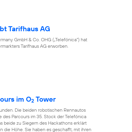
bt Tarifhaus AG
ermany GmbH & Co. OHG („Telefónica“) hat
ermarkters Tarifhaus AG erworben.
ours im O
Tower
2
kunden. Die beiden robotischen Rennautos
e des Parcours im 35. Stock der Telefónica
s beide zu Siegern des Hackathons erklärt
in die Höhe. Sie haben es geschafft, mit ihren