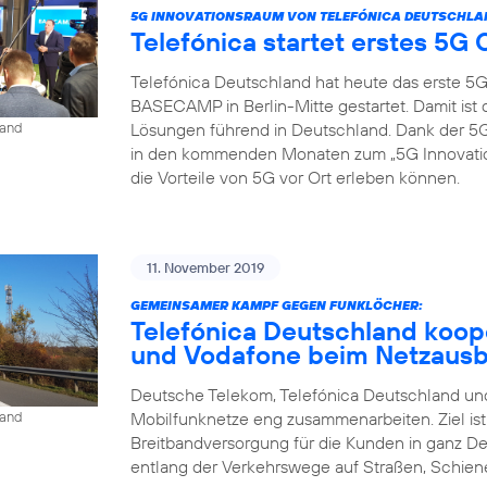
5G INNOVATIONSRAUM VON TELEFÓNICA DEUTSCHLA
Telefónica startet erstes 5
Telefónica Deutschland hat heute das erste 5
BASECAMP in Berlin-Mitte gestartet. Damit is
Lösungen führend in Deutschland. Dank der
land
in den kommenden Monaten zum „5G Innovat
die Vorteile von 5G vor Ort erleben können.
11. November 2019
GEMEINSAMER KAMPF GEGEN FUNKLÖCHER:
Telefónica Deutschland koop
und Vodafone beim Netzaus
Deutsche Telekom, Telefónica Deutschland und
Mobilfunknetze eng zusammenarbeiten. Ziel is
land
Breitbandversorgung für die Kunden in ganz D
entlang der Verkehrswege auf Straßen, Schien