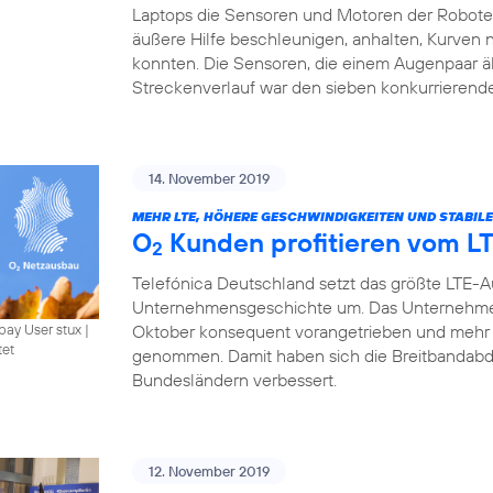
Laptops die Sensoren und Motoren der Roboter 
äußere Hilfe beschleunigen, anhalten, Kurven
konnten. Die Sensoren, die einem Augenpaar ä
Streckenverlauf war den sieben konkurrierend
14. November 2019
MEHR LTE, HÖHERE GESCHWINDIGKEITEN UND STABIL
O
Kunden profitieren vom L
2
Telefónica Deutschland setzt das größte LTE-
Unternehmensgeschichte um. Das Unternehme
Oktober konsequent vorangetrieben und mehr 
bay User stux
|
tet
genommen. Damit haben sich die Breitbandabde
Bundesländern verbessert.
12. November 2019