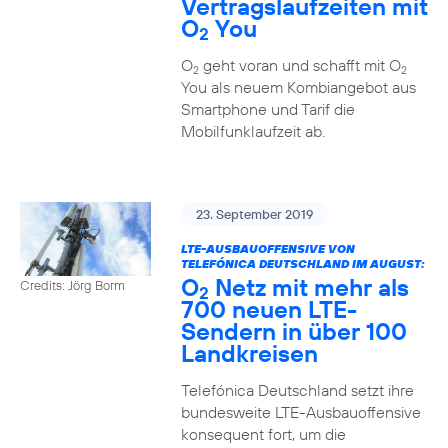
Vertragslaufzeiten mit
O
You
2
O
geht voran und schafft mit O
2
2
You als neuem Kombiangebot aus
Smartphone und Tarif die
Mobilfunklaufzeit ab.
23. September 2019
LTE-AUSBAUOFFENSIVE VON
TELEFÓNICA DEUTSCHLAND IM AUGUST:
O
Netz mit mehr als
Credits: Jörg Borm
2
700 neuen LTE-
Sendern in über 100
Landkreisen
Telefónica Deutschland setzt ihre
bundesweite LTE-Ausbauoffensive
konsequent fort, um die