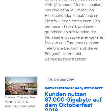
AML (Advanced Mobile Location),
das eine genaue Ortung von
Hilfesuchenden erlaubt und im
Ernstfall Leben retten kann. Von
der neuen Technik profitieren
grundsätzlich alle Kunden der
Kernmarke O
sowie aller weiteren
2
Marken und Partnermarken von
Telefónica Deutschland, die ein
Endgerät mit Android-
Betriebssystem besitzen.
08. Oktober 2019
DATENZAPFREKORD IM O
WIESN-NETZ:
2
Kunden nutzen
Credits: Pixabay User
87.000 Gigabyte auf
Pexels
|
CC0 1.0,
dem Oktoberfest
Ausschnitt bearbeitet
2019