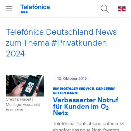
Telefónica Deutschland News
zum Thema #Privatkunden
2024
10. Oktober 2019
EIN DIGITALER SERVICE, DER LEBEN
RETTEN KANN:
Verbesserter Notruf
Credits: Placeit
|
für Kunden im O
Montage, Ausschnitt
2
bearbeitet
Netz
Telefónica Deutschland unterstützt
ab sofort das neue Notrufsystem