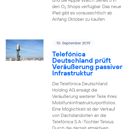
und die Apple Watch Series 5 in
den O
Shops verfügbar. Das neue
2
iPad gibt es voraussichtlich ab
Anfang Oktober zu kaufen.
10. September 2019
Telefónica
Deutschland prüft
Veräußerung passiver
Infrastruktur
Die Telefónica Deutschland
Holding AG erwägt die
Veräußerung weiterer Teile ihres
Mobilfunkinfrastrukturportfolios.
Eine Möglichkeit ist der Verkauf
von Dachstandorten an die
Telefónica S.A.-Tochter Telxius.
Durch die derzeit attraktiven