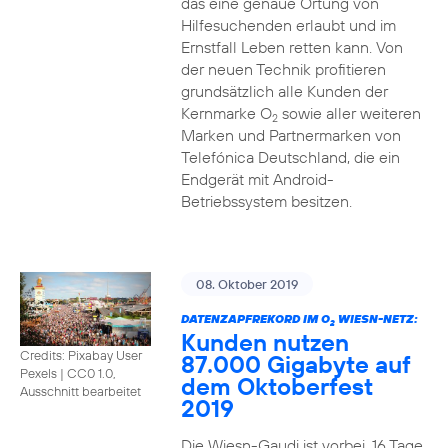
das eine genaue Ortung von
Hilfesuchenden erlaubt und im
Ernstfall Leben retten kann. Von
der neuen Technik profitieren
grundsätzlich alle Kunden der
Kernmarke O
sowie aller weiteren
2
Marken und Partnermarken von
Telefónica Deutschland, die ein
Endgerät mit Android-
Betriebssystem besitzen.
08. Oktober 2019
DATENZAPFREKORD IM O
WIESN-NETZ:
2
Kunden nutzen
Credits: Pixabay User
87.000 Gigabyte auf
Pexels
|
CC0 1.0,
dem Oktoberfest
Ausschnitt bearbeitet
2019
Die Wiesn-Gaudi ist vorbei. 16 Tage