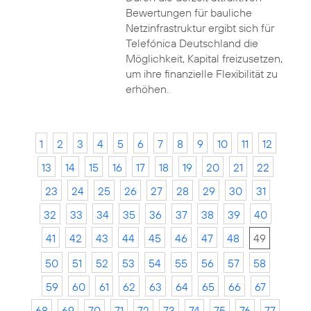
Bewertungen für bauliche
Netzinfrastruktur ergibt sich für
Telefónica Deutschland die
Möglichkeit, Kapital freizusetzen,
um ihre finanzielle Flexibilität zu
erhöhen.
1
2
3
4
5
6
7
8
9
10
11
12
13
14
15
16
17
18
19
20
21
22
23
24
25
26
27
28
29
30
31
32
33
34
35
36
37
38
39
40
41
42
43
44
45
46
47
48
49
50
51
52
53
54
55
56
57
58
59
60
61
62
63
64
65
66
67
68
69
70
71
72
73
74
75
76
77