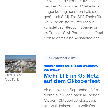
Umwelt- und Klimaschutz stark zu
machen. So sind die SIM-Karten-
Träger künftig nur noch halb so
groß (Half SIM). Die SIM-Packs für
Neukunden stellt Ortel Mobile
komplett auf Recyclingpapier um.
Im Prepaid-SIM-Bereich stellt Ortel
Mobile damit eine Ausnahme dar.
17. September 2019
UNBESCHWERTES SURFEN WÄHREND
DER WIESN:
Mehr LTE im O
Netz
Credits: Abel
2
auf dem Oktoberfest
Mobilfunk
Ab der zweiten Septemberhälfte
führen alle Wege nach München:
Mit dem Oktoberfest startet das
weltweit bekannteste Volksfest