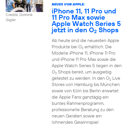
NEUES VON APPLE:
iPhone 11, 11 Pro und
Credits: Dominik
11 Pro Max sowie
Gigler
Apple Watch Series 5
jetzt in den O
Shops
2
Ab heute sind die neuesten Apple
Produkte bei O
erhältlich: Die
2
Modelle iPhone 11, iPhone 11 Pro
und iPhone 11 Pro Max sowie die
Apple Watch Series 5 liegen in den
O
Shops bereit, um ausgiebig
2
getestet zu werden. In den O
Live
2
Stores von Hamburg bis München
sowie von Köln bis Berlin erwartet
die Apple Fans ganztägig ein
buntes Rahmenprogramm,
professionelle Beratung zu den
neuen Geräten sowie ein
lohnendes Gewinnspiel.