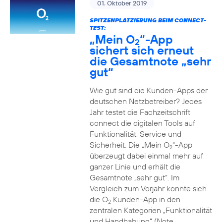
01. Oktober 2019
SPITZENPLATZIERUNG BEIM CONNECT-
TEST:
„Mein O
“-App
2
sichert sich erneut
die Gesamtnote „sehr
gut“
Wie gut sind die Kunden-Apps der
deutschen Netzbetreiber? Jedes
Jahr testet die Fachzeitschrift
connect die digitalen Tools auf
Funktionalität, Service und
Sicherheit. Die „Mein O
“-App
2
überzeugt dabei einmal mehr auf
ganzer Linie und erhält die
Gesamtnote „sehr gut“. Im
Vergleich zum Vorjahr konnte sich
die O
Kunden-App in den
2
zentralen Kategorien „Funktionalität
und Handhabung“ (Note