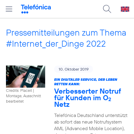
Pressemitteilungen zum Thema
#Internet_der_Dinge 2022
10. Oktober 2019
EIN DIGITALER SERVICE, DER LEBEN
RETTEN KANN:
Verbesserter Notruf
Credits: Placeit
|
für Kunden im O
Montage, Ausschnitt
2
bearbeitet
Netz
Telefónica Deutschland unterstützt
ab sofort das neue Notrufsystem
AML (Advanced Mobile Location),