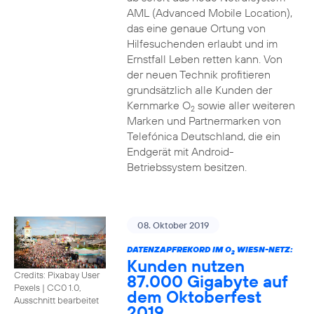
AML (Advanced Mobile Location),
das eine genaue Ortung von
Hilfesuchenden erlaubt und im
Ernstfall Leben retten kann. Von
der neuen Technik profitieren
grundsätzlich alle Kunden der
Kernmarke O
sowie aller weiteren
2
Marken und Partnermarken von
Telefónica Deutschland, die ein
Endgerät mit Android-
Betriebssystem besitzen.
08. Oktober 2019
DATENZAPFREKORD IM O
WIESN-NETZ:
2
Kunden nutzen
Credits: Pixabay User
87.000 Gigabyte auf
Pexels
|
CC0 1.0,
dem Oktoberfest
Ausschnitt bearbeitet
2019