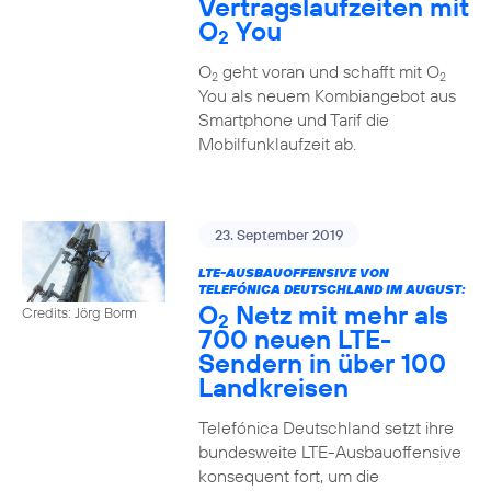
Vertragslaufzeiten mit
O
You
2
O
geht voran und schafft mit O
2
2
You als neuem Kombiangebot aus
Smartphone und Tarif die
Mobilfunklaufzeit ab.
23. September 2019
LTE-AUSBAUOFFENSIVE VON
TELEFÓNICA DEUTSCHLAND IM AUGUST:
O
Netz mit mehr als
Credits: Jörg Borm
2
700 neuen LTE-
Sendern in über 100
Landkreisen
Telefónica Deutschland setzt ihre
bundesweite LTE-Ausbauoffensive
konsequent fort, um die