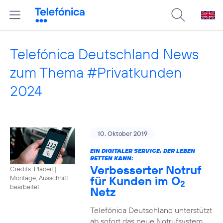
Telefónica Deutschland News
zum Thema #Privatkunden
2024
10. Oktober 2019
EIN DIGITALER SERVICE, DER LEBEN
RETTEN KANN:
Verbesserter Notruf
Credits: Placeit
|
für Kunden im O
Montage, Ausschnitt
2
bearbeitet
Netz
Telefónica Deutschland unterstützt
ab sofort das neue Notrufsystem