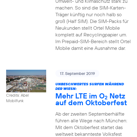
Umwelt- und Klimaschutz stark zu
machen. So sind die SIM-Karten-
Träger künftig nur noch halb so
groß (Half SIM). Die SIM-Packs für
Neukunden stellt Ortel Mobile
komplett auf Recyclingpapier um.
Im Prepaid-SIM-Bereich stellt Ortel
Mobile damit eine Ausnahme dar.
17. September 2019
UNBESCHWERTES SURFEN WÄHREND
DER WIESN:
Mehr LTE im O
Netz
Credits: Abel
2
auf dem Oktoberfest
Mobilfunk
Ab der zweiten Septemberhälfte
führen alle Wege nach München:
Mit dem Oktoberfest startet das
weltweit bekannteste Volksfest