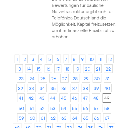
Bewertungen für bauliche
Netzinfrastruktur ergibt sich für
Telefónica Deutschland die
Möglichkeit, Kapital freizusetzen,
um ihre finanzielle Flexibilität zu
erhöhen.
1
2
3
4
5
6
7
8
9
10
11
12
13
14
15
16
17
18
19
20
21
22
23
24
25
26
27
28
29
30
31
32
33
34
35
36
37
38
39
40
41
42
43
44
45
46
47
48
49
50
51
52
53
54
55
56
57
58
59
60
61
62
63
64
65
66
67
68
69
70
71
72
73
74
75
76
77