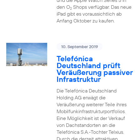
und die Apple Watch Series 5 in
den O
Shops verfügbar. Das neue
2
iPad gibt es voraussichtlich ab
Anfang Oktober zu kaufen.
10. September 2019
Telefónica
Deutschland prüft
Veräußerung passiver
Infrastruktur
Die Telefónica Deutschland
Holding AG erwägt die
Veräußerung weiterer Teile ihres
Mobilfunkinfrastrukturportfolios.
Eine Möglichkeit ist der Verkauf
von Dachstandorten an die
Telefónica S.A.-Tochter Telxius.
Durch die derzeit attraktiven