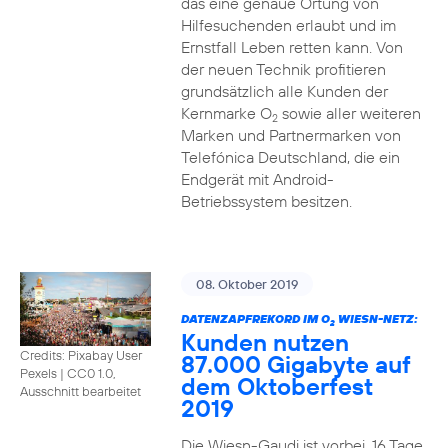
das eine genaue Ortung von
Hilfesuchenden erlaubt und im
Ernstfall Leben retten kann. Von
der neuen Technik profitieren
grundsätzlich alle Kunden der
Kernmarke O
sowie aller weiteren
2
Marken und Partnermarken von
Telefónica Deutschland, die ein
Endgerät mit Android-
Betriebssystem besitzen.
08. Oktober 2019
DATENZAPFREKORD IM O
WIESN-NETZ:
2
Kunden nutzen
Credits: Pixabay User
87.000 Gigabyte auf
Pexels
|
CC0 1.0,
dem Oktoberfest
Ausschnitt bearbeitet
2019
Die Wiesn-Gaudi ist vorbei. 16 Tage