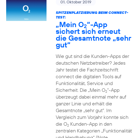
01. Oktober 2019
SPITZENPLATZIERUNG BEIM CONNECT-
TEST:
„Mein O
“-App
2
sichert sich erneut
die Gesamtnote „sehr
gut“
Wie gut sind die Kunden-Apps der
deutschen Netzbetreiber? Jedes
Jahr testet die Fachzeitschrift
connect die digitalen Tools auf
Funktionalität, Service und
Sicherheit. Die „Mein O
“-App
2
überzeugt dabei einmal mehr auf
ganzer Linie und erhält die
Gesamtnote „sehr gut“. Im
Vergleich zum Vorjahr konnte sich
die O
Kunden-App in den
2
zentralen Kategorien „Funktionalität
und Handhabung“ (Note