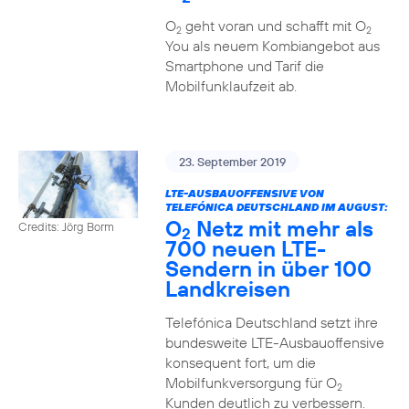
O
geht voran und schafft mit O
2
2
You als neuem Kombiangebot aus
Smartphone und Tarif die
Mobilfunklaufzeit ab.
23. September 2019
LTE-AUSBAUOFFENSIVE VON
TELEFÓNICA DEUTSCHLAND IM AUGUST:
O
Netz mit mehr als
Credits: Jörg Borm
2
700 neuen LTE-
Sendern in über 100
Landkreisen
Telefónica Deutschland setzt ihre
bundesweite LTE-Ausbauoffensive
konsequent fort, um die
Mobilfunkversorgung für O
2
Kunden deutlich zu verbessern.