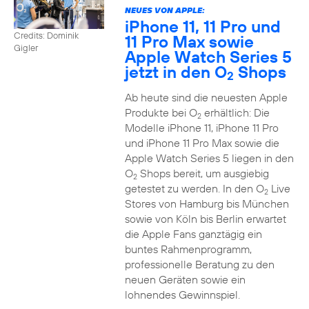
NEUES VON APPLE:
iPhone 11, 11 Pro und
Credits: Dominik
11 Pro Max sowie
Gigler
Apple Watch Series 5
jetzt in den O
Shops
2
Ab heute sind die neuesten Apple
Produkte bei O
erhältlich: Die
2
Modelle iPhone 11, iPhone 11 Pro
und iPhone 11 Pro Max sowie die
Apple Watch Series 5 liegen in den
O
Shops bereit, um ausgiebig
2
getestet zu werden. In den O
Live
2
Stores von Hamburg bis München
sowie von Köln bis Berlin erwartet
die Apple Fans ganztägig ein
buntes Rahmenprogramm,
professionelle Beratung zu den
neuen Geräten sowie ein
lohnendes Gewinnspiel.