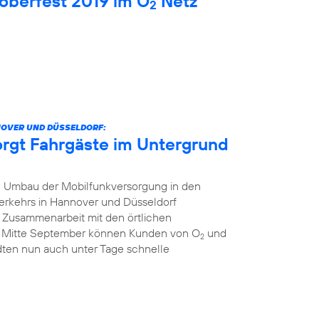
oberfest 2019 im O
Netz
2
NOVER UND DÜSSELDORF:
orgt Fahrgäste im Untergrund
 Umbau der Mobilfunkversorgung in den
erkehrs in Hannover und Düsseldorf
r Zusammenarbeit mit den örtlichen
t Mitte September können Kunden von O
und
2
dten nun auch unter Tage schnelle