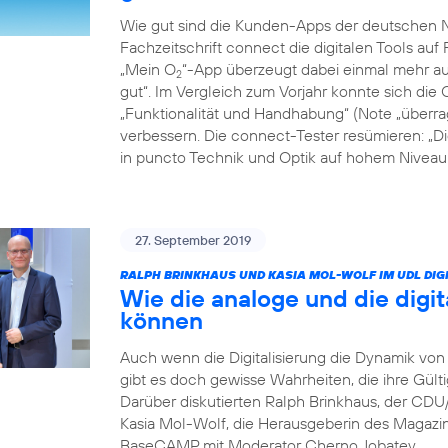
Wie gut sind die Kunden-Apps der deutschen Ne
Fachzeitschrift connect die digitalen Tools auf 
„Mein O
“-App überzeugt dabei einmal mehr auf
2
gut“. Im Vergleich zum Vorjahr konnte sich die 
„Funktionalität und Handhabung“ (Note „überrag
verbessern. Die connect-Tester resümieren: „D
in puncto Technik und Optik auf hohem Niveau: 
27. September 2019
RALPH BRINKHAUS UND KASIA MOL-WOLF IM UDL DIGI
Wie die analoge und die digit
können
Auch wenn die Digitalisierung die Dynamik von 
gibt es doch gewisse Wahrheiten, die ihre Gült
Darüber diskutierten Ralph Brinkhaus, der CD
Kasia Mol-Wolf, die Herausgeberin des Magaz
BaseCAMP mit Moderator Cherno Jobatey.