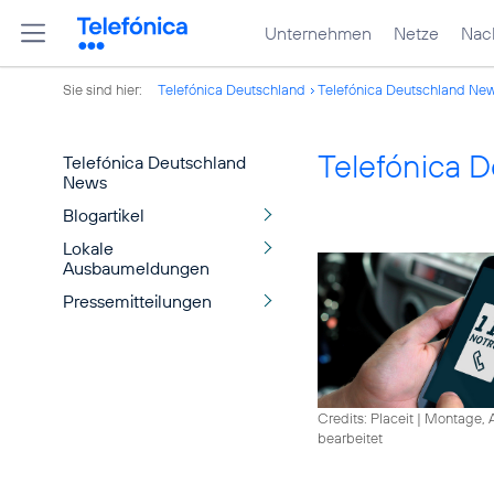
Unternehmen
Netze
Nach
Sie sind hier:
Telefónica Deutschland
Telefónica Deutschland Ne
Telefónica 
Telefónica Deutschland
News
Blogartikel
Lokale
Ausbaumeldungen
Pressemitteilungen
Credits: Placeit
|
Montage, A
bearbeitet