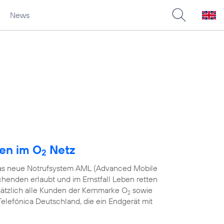
News
den im O
Netz
2
 das neue Notrufsystem AML (Advanced Mobile
chenden erlaubt und im Ernstfall Leben retten
sätzlich alle Kunden der Kernmarke O
sowie
2
elefónica Deutschland, die ein Endgerät mit