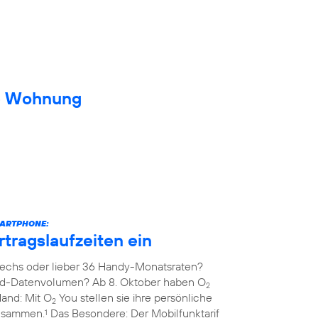
ue Wohnung
MARTPHONE:
rtragslaufzeiten ein
echs oder lieber 36 Handy-Monatsraten?
ed-Datenvolumen? Ab 8. Oktober haben O
2
Hand: Mit O
You stellen sie ihre persönliche
2
zusammen.
Das Besondere: Der Mobilfunktarif
1