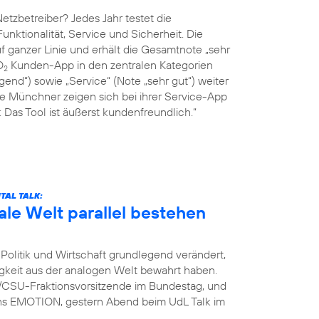
tzbetreiber? Jedes Jahr testet die
Funktionalität, Service und Sicherheit. Die
 ganzer Linie und erhält die Gesamtnote „sehr
O
Kunden-App in den zentralen Kategorien
2
end“) sowie „Service“ (Note „sehr gut“) weiter
ie Münchner zeigen sich bei ihrer Service-App
Das Tool ist äußerst kundenfreundlich.“
TAL TALK:
ale Welt parallel bestehen
Politik und Wirtschaft grundlegend verändert,
igkeit aus der analogen Welt bewahrt haben.
U/CSU-Fraktionsvorsitzende im Bundestag, und
ins EMOTION, gestern Abend beim UdL Talk im