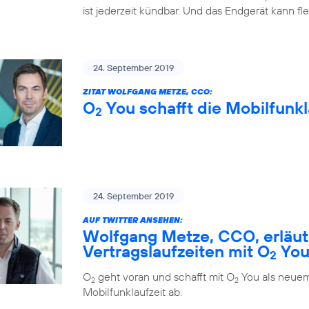
ist jederzeit kündbar. Und das Endgerät kann fl
24. September 2019
ZITAT WOLFGANG METZE, CCO:
O
You schafft die Mobilfunkl
2
24. September 2019
AUF TWITTER ANSEHEN:
Wolfgang Metze, CCO, erläute
Vertragslaufzeiten mit O
Yo
2
O
geht voran und schafft mit O
You als neuem
2
2
Mobilfunklaufzeit ab.