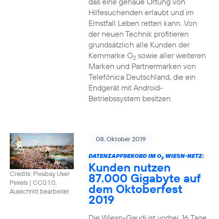
das eine genaue Ortung von
Hilfesuchenden erlaubt und im
Ernstfall Leben retten kann. Von
der neuen Technik profitieren
grundsätzlich alle Kunden der
Kernmarke O
sowie aller weiteren
2
Marken und Partnermarken von
Telefónica Deutschland, die ein
Endgerät mit Android-
Betriebssystem besitzen.
08. Oktober 2019
DATENZAPFREKORD IM O
WIESN-NETZ:
2
Kunden nutzen
Credits: Pixabay User
87.000 Gigabyte auf
Pexels
|
CC0 1.0,
dem Oktoberfest
Ausschnitt bearbeitet
2019
Die Wiesn-Gaudi ist vorbei. 16 Tage