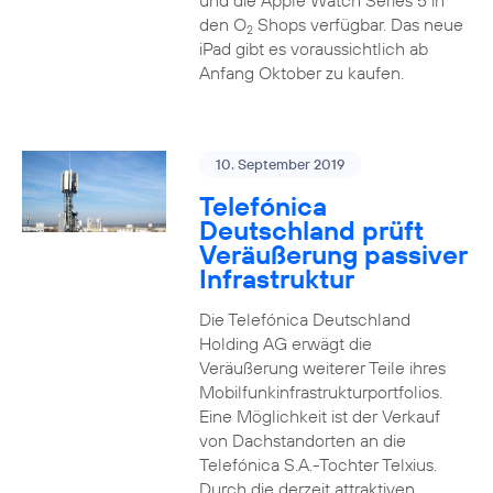
und die Apple Watch Series 5 in
den O
Shops verfügbar. Das neue
2
iPad gibt es voraussichtlich ab
Anfang Oktober zu kaufen.
10. September 2019
Telefónica
Deutschland prüft
Veräußerung passiver
Infrastruktur
Die Telefónica Deutschland
Holding AG erwägt die
Veräußerung weiterer Teile ihres
Mobilfunkinfrastrukturportfolios.
Eine Möglichkeit ist der Verkauf
von Dachstandorten an die
Telefónica S.A.-Tochter Telxius.
Durch die derzeit attraktiven