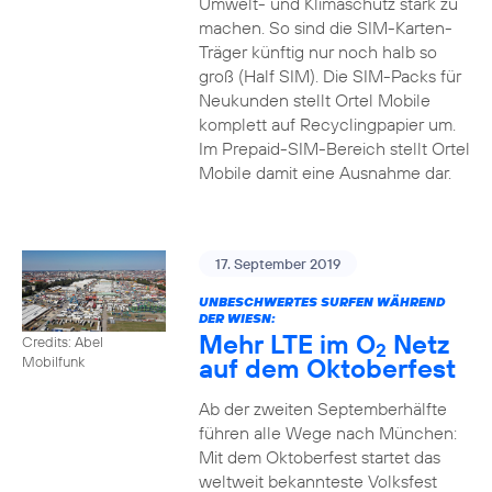
Umwelt- und Klimaschutz stark zu
machen. So sind die SIM-Karten-
Träger künftig nur noch halb so
groß (Half SIM). Die SIM-Packs für
Neukunden stellt Ortel Mobile
komplett auf Recyclingpapier um.
Im Prepaid-SIM-Bereich stellt Ortel
Mobile damit eine Ausnahme dar.
17. September 2019
UNBESCHWERTES SURFEN WÄHREND
DER WIESN:
Mehr LTE im O
Netz
Credits: Abel
2
auf dem Oktoberfest
Mobilfunk
Ab der zweiten Septemberhälfte
führen alle Wege nach München:
Mit dem Oktoberfest startet das
weltweit bekannteste Volksfest