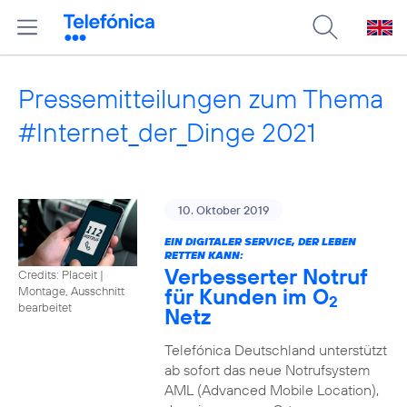
Pressemitteilungen zum Thema
#Internet_der_Dinge 2021
10. Oktober 2019
EIN DIGITALER SERVICE, DER LEBEN
RETTEN KANN:
Verbesserter Notruf
Credits: Placeit
|
für Kunden im O
Montage, Ausschnitt
2
bearbeitet
Netz
Telefónica Deutschland unterstützt
ab sofort das neue Notrufsystem
AML (Advanced Mobile Location),