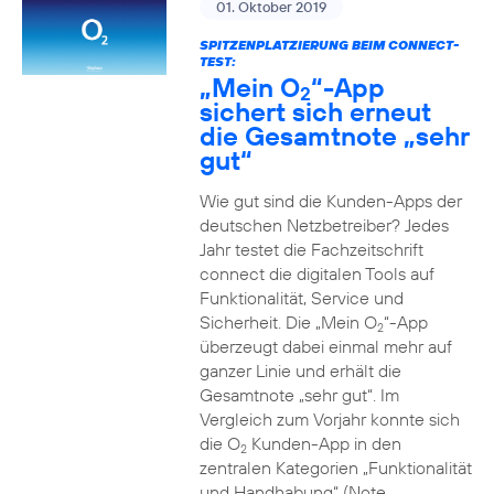
01. Oktober 2019
SPITZENPLATZIERUNG BEIM CONNECT-
TEST:
„Mein O
“-App
2
sichert sich erneut
die Gesamtnote „sehr
gut“
Wie gut sind die Kunden-Apps der
deutschen Netzbetreiber? Jedes
Jahr testet die Fachzeitschrift
connect die digitalen Tools auf
Funktionalität, Service und
Sicherheit. Die „Mein O
“-App
2
überzeugt dabei einmal mehr auf
ganzer Linie und erhält die
Gesamtnote „sehr gut“. Im
Vergleich zum Vorjahr konnte sich
die O
Kunden-App in den
2
zentralen Kategorien „Funktionalität
und Handhabung“ (Note