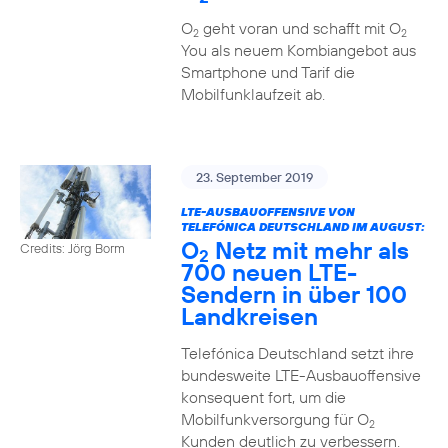
O
geht voran und schafft mit O
2
2
You als neuem Kombiangebot aus
Smartphone und Tarif die
Mobilfunklaufzeit ab.
23. September 2019
LTE-AUSBAUOFFENSIVE VON
TELEFÓNICA DEUTSCHLAND IM AUGUST:
O
Netz mit mehr als
Credits: Jörg Borm
2
700 neuen LTE-
Sendern in über 100
Landkreisen
Telefónica Deutschland setzt ihre
bundesweite LTE-Ausbauoffensive
konsequent fort, um die
Mobilfunkversorgung für O
2
Kunden deutlich zu verbessern.