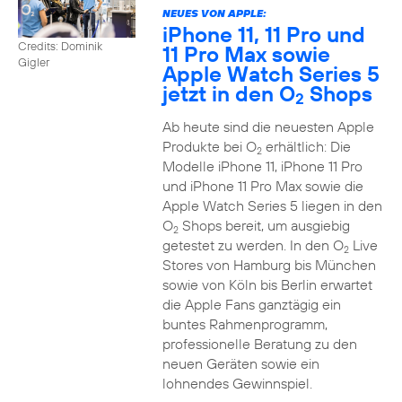
NEUES VON APPLE:
iPhone 11, 11 Pro und
Credits: Dominik
11 Pro Max sowie
Gigler
Apple Watch Series 5
jetzt in den O
Shops
2
Ab heute sind die neuesten Apple
Produkte bei O
erhältlich: Die
2
Modelle iPhone 11, iPhone 11 Pro
und iPhone 11 Pro Max sowie die
Apple Watch Series 5 liegen in den
O
Shops bereit, um ausgiebig
2
getestet zu werden. In den O
Live
2
Stores von Hamburg bis München
sowie von Köln bis Berlin erwartet
die Apple Fans ganztägig ein
buntes Rahmenprogramm,
professionelle Beratung zu den
neuen Geräten sowie ein
lohnendes Gewinnspiel.