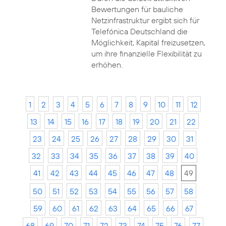
Bewertungen für bauliche
Netzinfrastruktur ergibt sich für
Telefónica Deutschland die
Möglichkeit, Kapital freizusetzen,
um ihre finanzielle Flexibilität zu
erhöhen.
1
2
3
4
5
6
7
8
9
10
11
12
13
14
15
16
17
18
19
20
21
22
23
24
25
26
27
28
29
30
31
32
33
34
35
36
37
38
39
40
41
42
43
44
45
46
47
48
49
50
51
52
53
54
55
56
57
58
59
60
61
62
63
64
65
66
67
68
69
70
71
72
73
74
75
76
77